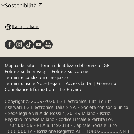
Sostenibilità
Attivazione
menu
Italia, Italiano
Mappa del sito
Termini di utilizzo del servizio LGE
Politica sulla privacy
Politica sui cookie
Termini e condizioni di acquisto
Termini d'uso e Note Legali
Accessibilità
Glossario
Compliance Information
LG Privacy
Copyright © 2009-2026 LG Electronics. Tutti i diritti
riservati. LG Electronics Italia S.p.A. - Società con socio unico
- Sede legale Via Aldo Rossi 4, 20149 Milano - Iscriz.
Registro Imprese Milano - codice Fiscale e Partita IVA
11704130159 - REA n. 1492318 - Capitale Sociale Euro
1.000.000 i.v. - Iscrizione Registro AEE IT08020000002343​