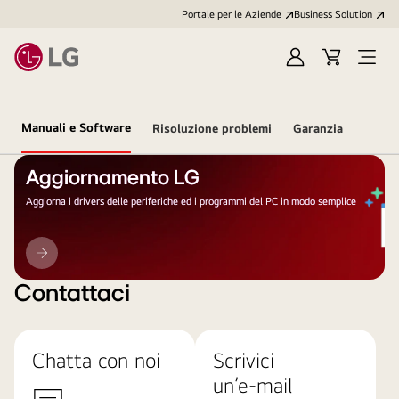
Portale per le Aziende
Business Solution
Accedi
Cart
Open
/
Menu
Registrati
Manuali e Software
Risoluzione problemi
Garanzia
Aggiornamento LG
Aggiorna i drivers delle periferiche ed i programmi del PC in modo semplice
Aggiornamento
LG
Contattaci
Chatta con noi
Scrivici
un’e-mail