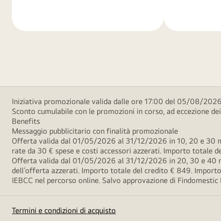
di
di
più
più
Iniziativa promozionale valida dalle ore 17:00 del 05/08/2026
Sconto cumulabile con le promozioni in corso, ad eccezione d
Benefits
Messaggio pubblicitario con finalità promozionale
Offerta valida dal 01/05/2026 al 31/12/2026 in 10, 20 e 30 m
rate da 30 € spese e costi accessori azzerati. Importo totale
Offerta valida dal 01/05/2026 al 31/12/2026 in 20, 30 e 40 m
dell’offerta azzerati. Importo totale del credito € 849. Impo
IEBCC nel percorso online. Salvo approvazione di Findomestic Ban
Termini e condizioni di acquisto