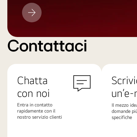
Aggiornamento
LG
Contattaci
Chatta
Scrivi
con noi
un’e-
Entra in contatto
Il mezzo ide
rapidamente con il
domande pi
nostro servizio clienti
specifiche
Scopri
Scopri