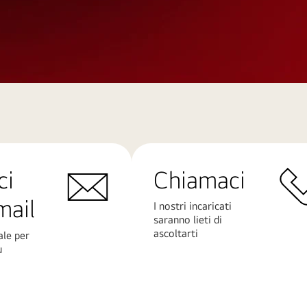
ci
Chiamaci
mail
I nostri incaricati
saranno lieti di
ascoltarti
ale per
ù
Scopri