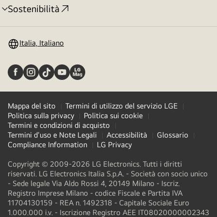
Sostenibilità
Attivazione
menu
Italia, Italiano
Mappa del sito
Termini di utilizzo del servizio LGE
Politica sulla privacy
Politica sui cookie
Termini e condizioni di acquisto
Termini d'uso e Note Legali
Accessibilità
Glossario
Compliance Information
LG Privacy
Copyright © 2009-2026 LG Electronics. Tutti i diritti
riservati. LG Electronics Italia S.p.A. - Società con socio unico
- Sede legale Via Aldo Rossi 4, 20149 Milano - Iscriz.
Registro Imprese Milano - codice Fiscale e Partita IVA
11704130159 - REA n. 1492318 - Capitale Sociale Euro
1.000.000 i.v. - Iscrizione Registro AEE IT08020000002343​