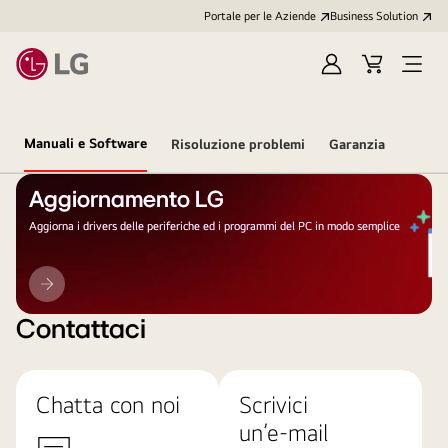
Portale per le Aziende
Business Solution
Accedi
Cart
Open
/
Menu
Registrati
Manuali e Software
Risoluzione problemi
Garanzia
Aggiornamento LG
Aggiorna i drivers delle periferiche ed i programmi del PC in modo semplice
Aggiornamento
LG
Contattaci
Chatta con noi
Scrivici
un’e-mail