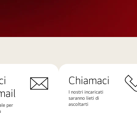
ci
Chiamaci
mail
I nostri incaricati
saranno lieti di
ascoltarti
ale per
ù
Scopri