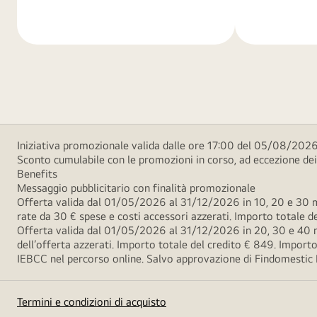
di
di
più
più
Iniziativa promozionale valida dalle ore 17:00 del 05/08/2026
Sconto cumulabile con le promozioni in corso, ad eccezione d
Benefits
Messaggio pubblicitario con finalità promozionale
Offerta valida dal 01/05/2026 al 31/12/2026 in 10, 20 e 30 m
rate da 30 € spese e costi accessori azzerati. Importo totale
Offerta valida dal 01/05/2026 al 31/12/2026 in 20, 30 e 40 m
dell’offerta azzerati. Importo totale del credito € 849. Impo
IEBCC nel percorso online. Salvo approvazione di Findomestic Ban
Termini e condizioni di acquisto