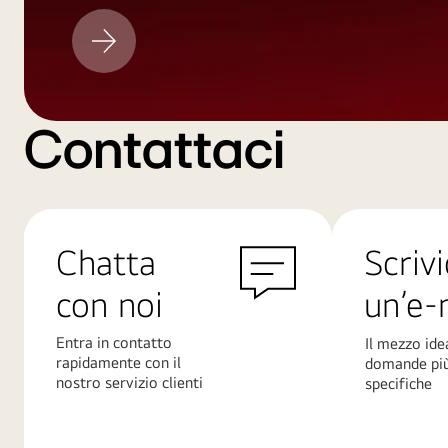
Aggiornamento
LG
Contattaci
Chatta
Scrivi
con noi
un’e-
Entra in contatto
Il mezzo ide
rapidamente con il
domande pi
nostro servizio clienti
specifiche
Scopri
Scopri