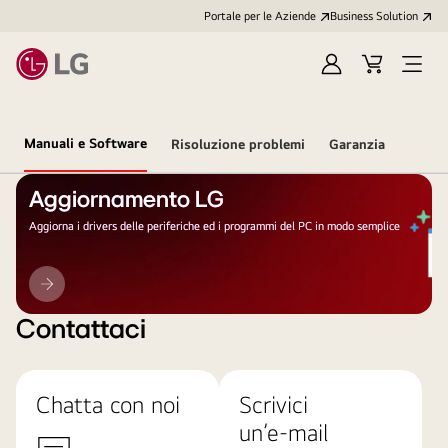
Portale per le Aziende
Business Solution
Accedi
Cart
Open
/
Menu
Registrati
Manuali e Software
Risoluzione problemi
Garanzia
Aggiornamento LG
Aggiorna i drivers delle periferiche ed i programmi del PC in modo semplice
Aggiornamento
LG
Contattaci
Chatta con noi
Scrivici
un’e-mail