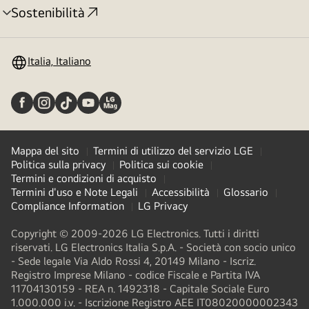
Sostenibilità
Attivazione
menu
Italia, Italiano
Mappa del sito
Termini di utilizzo del servizio LGE
Politica sulla privacy
Politica sui cookie
Termini e condizioni di acquisto
Termini d'uso e Note Legali
Accessibilità
Glossario
Compliance Information
LG Privacy
Copyright © 2009-2026 LG Electronics. Tutti i diritti
riservati. LG Electronics Italia S.p.A. - Società con socio unico
- Sede legale Via Aldo Rossi 4, 20149 Milano - Iscriz.
Registro Imprese Milano - codice Fiscale e Partita IVA
11704130159 - REA n. 1492318 - Capitale Sociale Euro
1.000.000 i.v. - Iscrizione Registro AEE IT08020000002343​