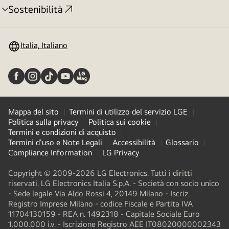
Sostenibilità
Attivazione
menu
Italia, Italiano
Mappa del sito
Termini di utilizzo del servizio LGE
Politica sulla privacy
Politica sui cookie
Termini e condizioni di acquisto
Termini d'uso e Note Legali
Accessibilità
Glossario
Compliance Information
LG Privacy
Copyright © 2009-2026 LG Electronics. Tutti i diritti
riservati. LG Electronics Italia S.p.A. - Società con socio unico
- Sede legale Via Aldo Rossi 4, 20149 Milano - Iscriz.
Registro Imprese Milano - codice Fiscale e Partita IVA
11704130159 - REA n. 1492318 - Capitale Sociale Euro
1.000.000 i.v. - Iscrizione Registro AEE IT08020000002343​