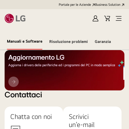
Portale per le Aziende
Business Solution
Accedi
Cart
Open
/
Menu
Registrati
Manuali e Software
Risoluzione problemi
Garanzia
Aggiornamento LG
Aggiorna i drivers delle periferiche ed i programmi del PC in modo semplice
Aggiornamento
LG
Contattaci
Chatta con noi
Scrivici
un’e-mail