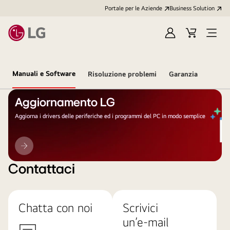
Portale per le Aziende
Business Solution
Accedi
Cart
Open
/
Menu
Registrati
Manuali e Software
Risoluzione problemi
Garanzia
Aggiornamento LG
Aggiorna i drivers delle periferiche ed i programmi del PC in modo semplice
Aggiornamento
LG
Contattaci
Chatta con noi
Scrivici
un’e-mail