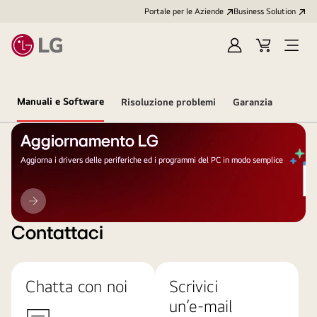
Portale per le Aziende
Business Solution
Accedi
Cart
Open
/
Menu
Registrati
Manuali e Software
Risoluzione problemi
Garanzia
Aggiornamento LG
Aggiorna i drivers delle periferiche ed i programmi del PC in modo semplice
Aggiornamento
LG
Contattaci
Chatta con noi
Scrivici
un’e-mail