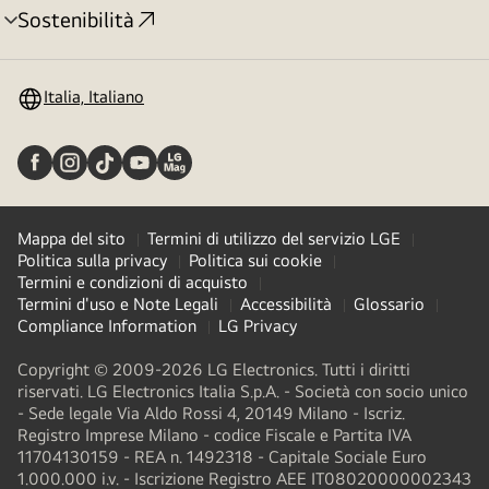
Sostenibilità
Attivazione
menu
Italia, Italiano
Mappa del sito
Termini di utilizzo del servizio LGE
Politica sulla privacy
Politica sui cookie
Termini e condizioni di acquisto
Termini d'uso e Note Legali
Accessibilità
Glossario
Compliance Information
LG Privacy
Copyright © 2009-2026 LG Electronics. Tutti i diritti
riservati. LG Electronics Italia S.p.A. - Società con socio unico
- Sede legale Via Aldo Rossi 4, 20149 Milano - Iscriz.
Registro Imprese Milano - codice Fiscale e Partita IVA
11704130159 - REA n. 1492318 - Capitale Sociale Euro
1.000.000 i.v. - Iscrizione Registro AEE IT08020000002343​