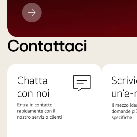
Aggiornamento
LG
Contattaci
Chatta
Scrivi
con noi
un’e-
Entra in contatto
Il mezzo ide
rapidamente con il
domande pi
nostro servizio clienti
specifiche
Scopri
Scopri