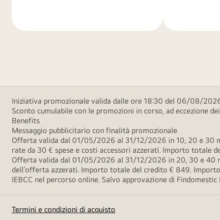
di
di
più
più
Iniziativa promozionale valida dalle ore 18:30 del 06/08/2026
Sconto cumulabile con le promozioni in corso, ad eccezione d
Benefits
Messaggio pubblicitario con finalità promozionale
Offerta valida dal 01/05/2026 al 31/12/2026 in 10, 20 e 30 m
rate da 30 € spese e costi accessori azzerati. Importo totale
Offerta valida dal 01/05/2026 al 31/12/2026 in 20, 30 e 40 m
dell’offerta azzerati. Importo totale del credito € 849. Impo
IEBCC nel percorso online. Salvo approvazione di Findomestic Ban
Termini e condizioni di acquisto