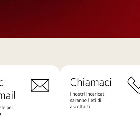
ci
Chiamaci
mail
I nostri incaricati
saranno lieti di
ascoltarti
ale per
ù
Scopri