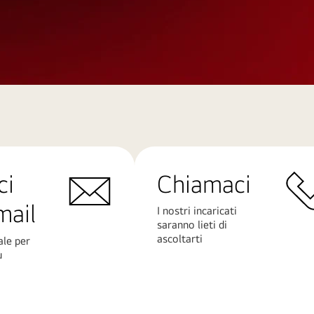
ci
Chiamaci
mail
I nostri incaricati
saranno lieti di
ascoltarti
ale per
ù
Scopri