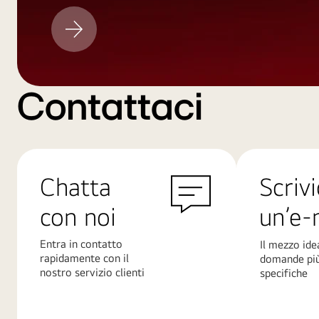
Aggiornamento
LG
Contattaci
Chatta
Scrivi
con noi
un’e-
Entra in contatto
Il mezzo ide
rapidamente con il
domande pi
nostro servizio clienti
specifiche
Scopri
Scopri