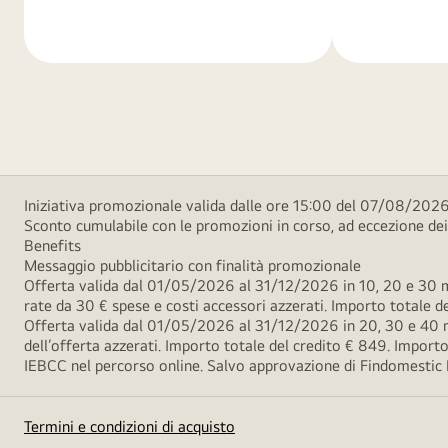
di
di
più
più
Iniziativa promozionale valida dalle ore 15:00 del 07/08/2026 
Sconto cumulabile con le promozioni in corso, ad eccezione d
Benefits
Messaggio pubblicitario con finalità promozionale
Offerta valida dal 01/05/2026 al 31/12/2026 in 10, 20 e 30 m
rate da 30 € spese e costi accessori azzerati. Importo totale
Offerta valida dal 01/05/2026 al 31/12/2026 in 20, 30 e 40 m
dell’offerta azzerati. Importo totale del credito € 849. Impo
IEBCC nel percorso online. Salvo approvazione di Findomestic Ban
Termini e condizioni di acquisto