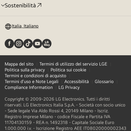
Sostenibilità
Attivazione
menu
Italia, Italiano
Mappa del sito
Termini di utilizzo del servizio LGE
Politica sulla privacy
Politica sui cookie
Termini e condizioni di acquisto
Termini d'uso e Note Legali
Accessibilità
Glossario
Compliance Information
LG Privacy
Copyright © 2009-2026 LG Electronics. Tutti i diritti
riservati. LG Electronics Italia S.p.A. - Società con socio unico
- Sede legale Via Aldo Rossi 4, 20149 Milano - Iscriz.
Registro Imprese Milano - codice Fiscale e Partita IVA
11704130159 - REA n. 1492318 - Capitale Sociale Euro
1.000.000 i.v. - Iscrizione Registro AEE IT08020000002343​