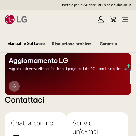
Portale per le Aziende
Business Solution
Accedi
Cart
Open
/
Menu
Registrati
Manuali e Software
Risoluzione problemi
Garanzia
Aggiornamento LG
Aggiorna i drivers delle periferiche ed i programmi del PC in modo semplice
Aggiornamento
LG
Contattaci
Chatta con noi
Scrivici
un’e-mail