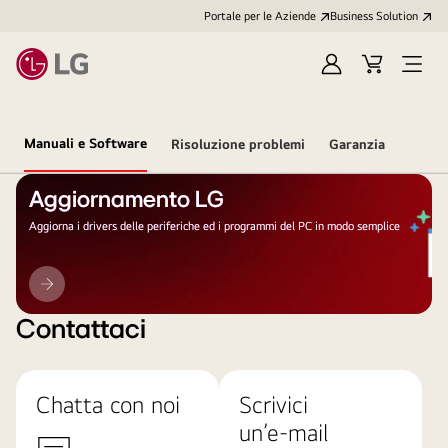
Portale per le Aziende
Business Solution
Accedi
Cart
Open
/
Menu
Registrati
Manuali e Software
Risoluzione problemi
Garanzia
Aggiornamento LG
Aggiorna i drivers delle periferiche ed i programmi del PC in modo semplice
Aggiornamento
LG
Contattaci
Chatta con noi
Scrivici
un’e-mail