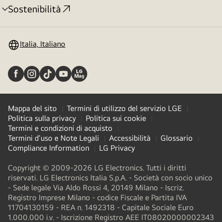
Sostenibilità
Attivazione
menu
Italia, Italiano
Mappa del sito
Termini di utilizzo del servizio LGE
Politica sulla privacy
Politica sui cookie
Termini e condizioni di acquisto
Termini d'uso e Note Legali
Accessibilità
Glossario
Compliance Information
LG Privacy
Copyright © 2009-2026 LG Electronics. Tutti i diritti
riservati. LG Electronics Italia S.p.A. - Società con socio unico
- Sede legale Via Aldo Rossi 4, 20149 Milano - Iscriz.
Registro Imprese Milano - codice Fiscale e Partita IVA
11704130159 - REA n. 1492318 - Capitale Sociale Euro
1.000.000 i.v. - Iscrizione Registro AEE IT08020000002343​