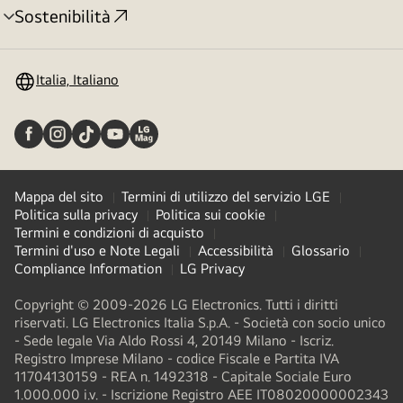
Sostenibilità
Attivazione
menu
Italia, Italiano
Mappa del sito
Termini di utilizzo del servizio LGE
Politica sulla privacy
Politica sui cookie
Termini e condizioni di acquisto
Termini d'uso e Note Legali
Accessibilità
Glossario
Compliance Information
LG Privacy
Copyright © 2009-2026 LG Electronics. Tutti i diritti
riservati. LG Electronics Italia S.p.A. - Società con socio unico
- Sede legale Via Aldo Rossi 4, 20149 Milano - Iscriz.
Registro Imprese Milano - codice Fiscale e Partita IVA
11704130159 - REA n. 1492318 - Capitale Sociale Euro
1.000.000 i.v. - Iscrizione Registro AEE IT08020000002343​