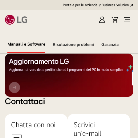
Portale per le Aziende
Business Solution
Accedi
Cart
Open
/
Menu
Registrati
Manuali e Software
Risoluzione problemi
Garanzia
Aggiornamento LG
Aggiorna i drivers delle periferiche ed i programmi del PC in modo semplice
Aggiornamento
LG
Contattaci
Chatta con noi
Scrivici
un’e-mail