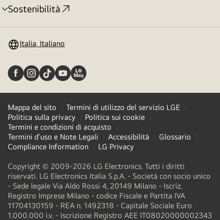
Sostenibilità
Attivazione
menu
Italia, Italiano
Mappa del sito
Termini di utilizzo del servizio LGE
Politica sulla privacy
Politica sui cookie
Termini e condizioni di acquisto
Termini d'uso e Note Legali
Accessibilità
Glossario
Compliance Information
LG Privacy
Copyright © 2009-2026 LG Electronics. Tutti i diritti
riservati. LG Electronics Italia S.p.A. - Società con socio unico
- Sede legale Via Aldo Rossi 4, 20149 Milano - Iscriz.
Registro Imprese Milano - codice Fiscale e Partita IVA
11704130159 - REA n. 1492318 - Capitale Sociale Euro
1.000.000 i.v. - Iscrizione Registro AEE IT08020000002343​