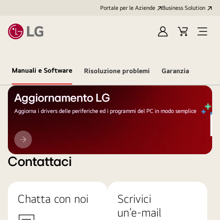
Portale per le Aziende
Business Solution
Accedi
Cart
Open
/
Menu
Registrati
Manuali e Software
Risoluzione problemi
Garanzia
Aggiornamento LG
Aggiorna i drivers delle periferiche ed i programmi del PC in modo semplice
Aggiornamento
LG
Contattaci
Chatta con noi
Scrivici
un’e-mail