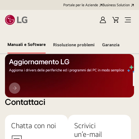
Portale per le Aziende
Business Solution
Accedi
Cart
Open
/
Menu
Registrati
Manuali e Software
Risoluzione problemi
Garanzia
Aggiornamento LG
Aggiorna i drivers delle periferiche ed i programmi del PC in modo semplice
Aggiornamento
LG
Contattaci
Chatta con noi
Scrivici
un’e-mail