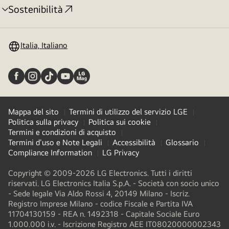
Sostenibilità
Attivazione
menu
Italia, Italiano
Mappa del sito
Termini di utilizzo del servizio LGE
Politica sulla privacy
Politica sui cookie
Termini e condizioni di acquisto
Termini d'uso e Note Legali
Accessibilità
Glossario
Compliance Information
LG Privacy
Copyright © 2009-2026 LG Electronics. Tutti i diritti
riservati. LG Electronics Italia S.p.A. - Società con socio unico
- Sede legale Via Aldo Rossi 4, 20149 Milano - Iscriz.
Registro Imprese Milano - codice Fiscale e Partita IVA
11704130159 - REA n. 1492318 - Capitale Sociale Euro
1.000.000 i.v. - Iscrizione Registro AEE IT08020000002343​