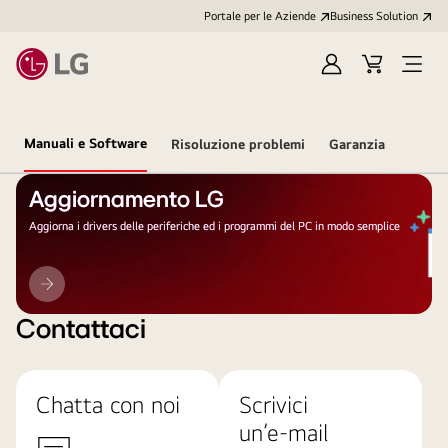
Portale per le Aziende
Business Solution
Accedi
Cart
Open
/
Menu
Registrati
Manuali e Software
Risoluzione problemi
Garanzia
Aggiornamento LG
Aggiorna i drivers delle periferiche ed i programmi del PC in modo semplice
Aggiornamento
LG
Contattaci
Chatta con noi
Scrivici
un’e-mail