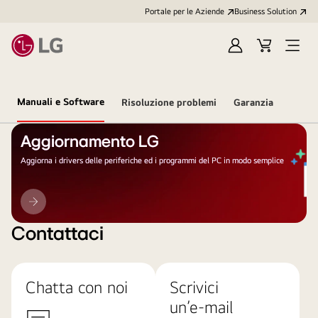
Portale per le Aziende
Business Solution
Accedi
Cart
Open
/
Menu
Registrati
Manuali e Software
Risoluzione problemi
Garanzia
Aggiornamento LG
Aggiorna i drivers delle periferiche ed i programmi del PC in modo semplice
Aggiornamento
LG
Contattaci
Chatta con noi
Scrivici
un’e-mail