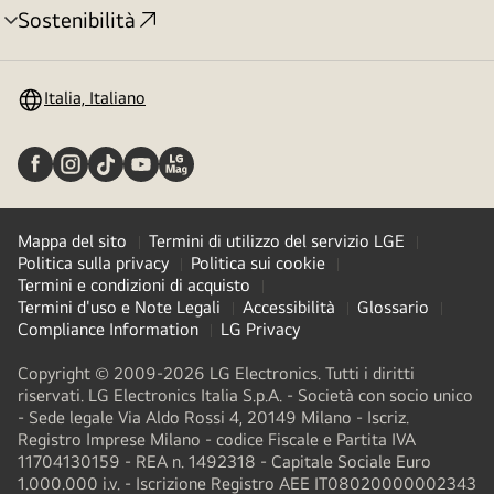
Sostenibilità
Attivazione
menu
Italia, Italiano
Mappa del sito
Termini di utilizzo del servizio LGE
Politica sulla privacy
Politica sui cookie
Termini e condizioni di acquisto
Termini d'uso e Note Legali
Accessibilità
Glossario
Compliance Information
LG Privacy
Copyright © 2009-2026 LG Electronics. Tutti i diritti
riservati. LG Electronics Italia S.p.A. - Società con socio unico
- Sede legale Via Aldo Rossi 4, 20149 Milano - Iscriz.
Registro Imprese Milano - codice Fiscale e Partita IVA
11704130159 - REA n. 1492318 - Capitale Sociale Euro
1.000.000 i.v. - Iscrizione Registro AEE IT08020000002343​