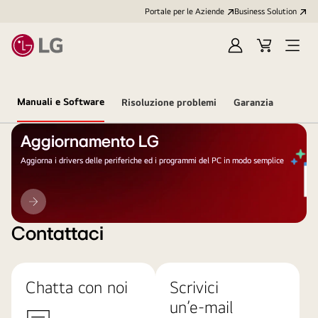
Portale per le Aziende
Business Solution
Accedi
Cart
Open
/
Menu
Registrati
Manuali e Software
Risoluzione problemi
Garanzia
Aggiornamento LG
Aggiorna i drivers delle periferiche ed i programmi del PC in modo semplice
Aggiornamento
LG
Contattaci
Chatta con noi
Scrivici
un’e-mail