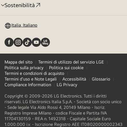
Sostenibilità
Attivazione
menu
Italia, Italiano
Mappa del sito
Termini di utilizzo del servizio LGE
Politica sulla privacy
Politica sui cookie
Termini e condizioni di acquisto
Termini d'uso e Note Legali
Accessibilità
Glossario
Compliance Information
LG Privacy
Copyright © 2009-2026 LG Electronics. Tutti i diritti
riservati. LG Electronics Italia S.p.A. - Società con socio unico
- Sede legale Via Aldo Rossi 4, 20149 Milano - Iscriz.
Registro Imprese Milano - codice Fiscale e Partita IVA
11704130159 - REA n. 1492318 - Capitale Sociale Euro
1.000.000 i.v. - Iscrizione Registro AEE IT08020000002343​