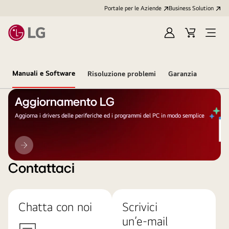
Portale per le Aziende
Business Solution
Accedi
Cart
Open
/
Menu
Registrati
Manuali e Software
Risoluzione problemi
Garanzia
Aggiornamento LG
Aggiorna i drivers delle periferiche ed i programmi del PC in modo semplice
Aggiornamento
LG
Contattaci
Chatta con noi
Scrivici
un’e-mail