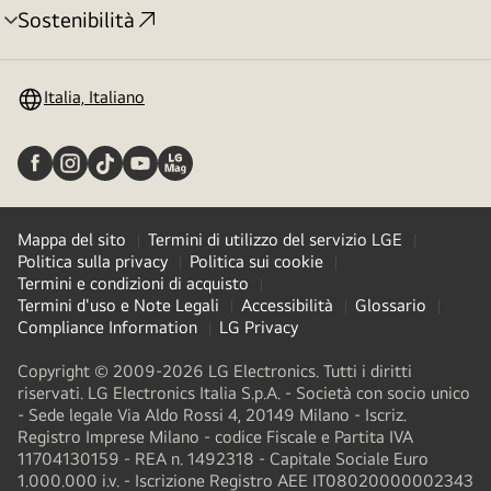
Sostenibilità
Attivazione
menu
Italia, Italiano
Mappa del sito
Termini di utilizzo del servizio LGE
Politica sulla privacy
Politica sui cookie
Termini e condizioni di acquisto
Termini d'uso e Note Legali
Accessibilità
Glossario
Compliance Information
LG Privacy
Copyright © 2009-2026 LG Electronics. Tutti i diritti
riservati. LG Electronics Italia S.p.A. - Società con socio unico
- Sede legale Via Aldo Rossi 4, 20149 Milano - Iscriz.
Registro Imprese Milano - codice Fiscale e Partita IVA
11704130159 - REA n. 1492318 - Capitale Sociale Euro
1.000.000 i.v. - Iscrizione Registro AEE IT08020000002343​