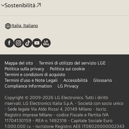
Sostenibilità
Attivazione
menu
Italia, Italiano
Mappa del sito
Termini di utilizzo del servizio LGE
Politica sulla privacy
Politica sui cookie
Termini e condizioni di acquisto
Termini d'uso e Note Legali
Accessibilità
Glossario
Compliance Information
LG Privacy
Copyright © 2009-2026 LG Electronics. Tutti i diritti
riservati. LG Electronics Italia S.p.A. - Società con socio unico
- Sede legale Via Aldo Rossi 4, 20149 Milano - Iscriz.
Registro Imprese Milano - codice Fiscale e Partita IVA
11704130159 - REA n. 1492318 - Capitale Sociale Euro
1.000.000 i.v. - Iscrizione Registro AEE IT08020000002343​