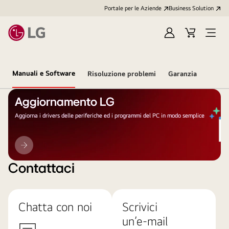
Portale per le Aziende
Business Solution
Accedi
Cart
Open
/
Menu
Registrati
Manuali e Software
Risoluzione problemi
Garanzia
Aggiornamento LG
Aggiorna i drivers delle periferiche ed i programmi del PC in modo semplice
Aggiornamento
LG
Contattaci
Chatta con noi
Scrivici
un’e-mail