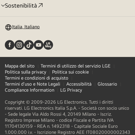
Sostenibilità
Attivazione
menu
Italia, Italiano
Mappa del sito
Termini di utilizzo del servizio LGE
Politica sulla privacy
Politica sui cookie
Termini e condizioni di acquisto
Termini d'uso e Note Legali
Accessibilità
Glossario
Compliance Information
LG Privacy
Copyright © 2009-2026 LG Electronics. Tutti i diritti
riservati. LG Electronics Italia S.p.A. - Società con socio unico
- Sede legale Via Aldo Rossi 4, 20149 Milano - Iscriz.
Registro Imprese Milano - codice Fiscale e Partita IVA
11704130159 - REA n. 1492318 - Capitale Sociale Euro
1.000.000 i.v. - Iscrizione Registro AEE IT08020000002343​