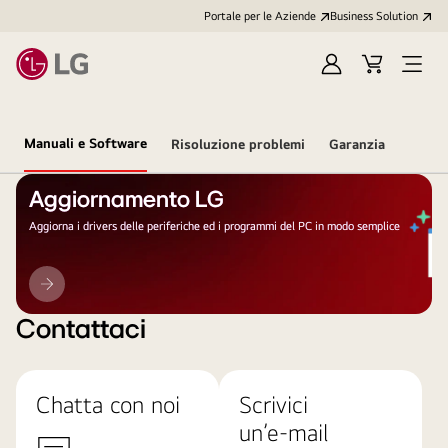
Portale per le Aziende
Business Solution
Accedi
Cart
Open
/
Menu
Registrati
Manuali e Software
Risoluzione problemi
Garanzia
Aggiornamento LG
Aggiorna i drivers delle periferiche ed i programmi del PC in modo semplice
Aggiornamento
LG
Contattaci
Chatta con noi
Scrivici
un’e-mail