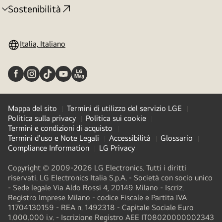
Sostenibilità
Attivazione
menu
Italia, Italiano
Mappa del sito
Termini di utilizzo del servizio LGE
Politica sulla privacy
Politica sui cookie
Termini e condizioni di acquisto
Termini d'uso e Note Legali
Accessibilità
Glossario
Compliance Information
LG Privacy
Copyright © 2009-2026 LG Electronics. Tutti i diritti
riservati. LG Electronics Italia S.p.A. - Società con socio unico
- Sede legale Via Aldo Rossi 4, 20149 Milano - Iscriz.
Registro Imprese Milano - codice Fiscale e Partita IVA
11704130159 - REA n. 1492318 - Capitale Sociale Euro
1.000.000 i.v. - Iscrizione Registro AEE IT08020000002343​