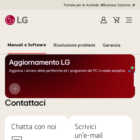
Portale per le Aziende
Business Solution
Accedi
Cart
Open
/
Menu
Registrati
Manuali e Software
Risoluzione problemi
Garanzia
Aggiornamento LG
Aggiorna i drivers delle periferiche ed i programmi del PC in modo semplice
Aggiornamento
LG
Contattaci
Chatta con noi
Scrivici
un’e-mail