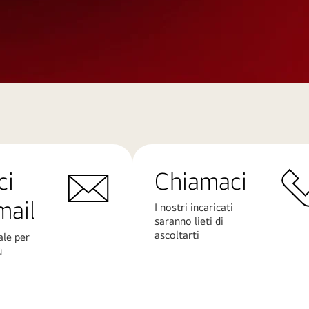
ci
Chiamaci
mail
I nostri incaricati
saranno lieti di
ascoltarti
ale per
ù
Scopri