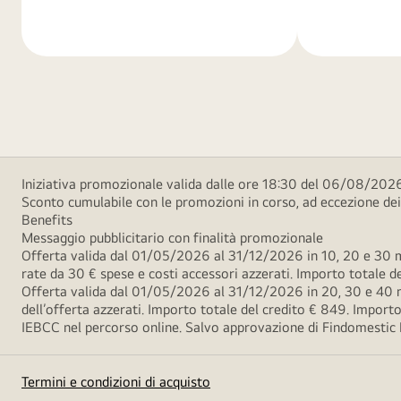
di
di
più
più
Iniziativa promozionale valida dalle ore 18:30 del 06/08/2026
Sconto cumulabile con le promozioni in corso, ad eccezione d
Benefits
Messaggio pubblicitario con finalità promozionale
Offerta valida dal 01/05/2026 al 31/12/2026 in 10, 20 e 30 m
rate da 30 € spese e costi accessori azzerati. Importo totale
Offerta valida dal 01/05/2026 al 31/12/2026 in 20, 30 e 40 m
dell’offerta azzerati. Importo totale del credito € 849. Impo
IEBCC nel percorso online. Salvo approvazione di Findomestic Ban
Termini e condizioni di acquisto