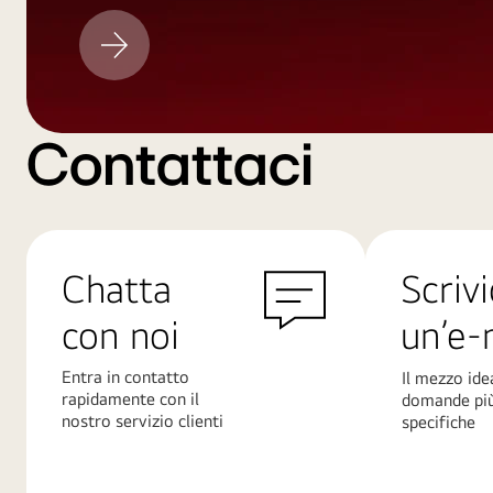
Aggiornamento
LG
Contattaci
Chatta
Scrivi
con noi
un’e-
Entra in contatto
Il mezzo ide
rapidamente con il
domande pi
nostro servizio clienti
specifiche
Scopri
Scopri