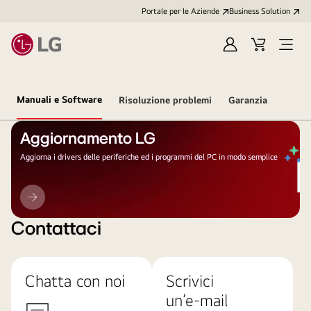
Portale per le Aziende
Business Solution
Accedi
Cart
Open
/
Menu
Registrati
Manuali e Software
Risoluzione problemi
Garanzia
Aggiornamento LG
Aggiorna i drivers delle periferiche ed i programmi del PC in modo semplice
Aggiornamento
LG
Contattaci
Chatta con noi
Scrivici
un’e-mail