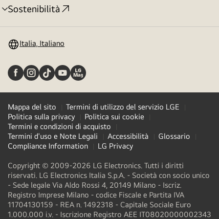
Sostenibilità
Attivazione
menu
Italia, Italiano
Mappa del sito
Termini di utilizzo del servizio LGE
Politica sulla privacy
Politica sui cookie
Termini e condizioni di acquisto
Termini d'uso e Note Legali
Accessibilità
Glossario
Compliance Information
LG Privacy
Copyright © 2009-2026 LG Electronics. Tutti i diritti
riservati. LG Electronics Italia S.p.A. - Società con socio unico
- Sede legale Via Aldo Rossi 4, 20149 Milano - Iscriz.
Registro Imprese Milano - codice Fiscale e Partita IVA
11704130159 - REA n. 1492318 - Capitale Sociale Euro
1.000.000 i.v. - Iscrizione Registro AEE IT08020000002343​