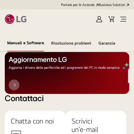
Portale per le Aziende
Business Solution
Accedi
Cart
Open
/
Menu
Registrati
Manuali e Software
Risoluzione problemi
Garanzia
Aggiornamento LG
Aggiorna i drivers delle periferiche ed i programmi del PC in modo semplice
Aggiornamento
LG
Contattaci
Chatta con noi
Scrivici
un’e-mail