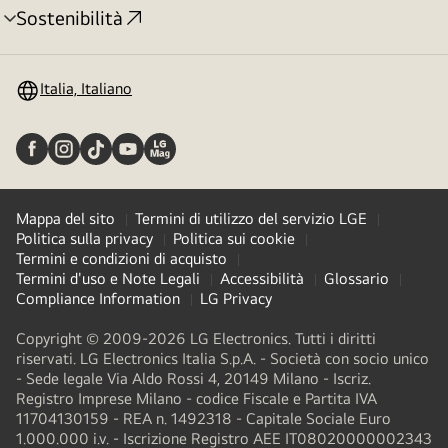
Sostenibilità
Attivazione
menu
Italia, Italiano
Mappa del sito
Termini di utilizzo del servizio LGE
Politica sulla privacy
Politica sui cookie
Termini e condizioni di acquisto
Termini d'uso e Note Legali
Accessibilità
Glossario
Compliance Information
LG Privacy
Copyright © 2009-2026 LG Electronics. Tutti i diritti
riservati. LG Electronics Italia S.p.A. - Società con socio unico
- Sede legale Via Aldo Rossi 4, 20149 Milano - Iscriz.
Registro Imprese Milano - codice Fiscale e Partita IVA
11704130159 - REA n. 1492318 - Capitale Sociale Euro
1.000.000 i.v. - Iscrizione Registro AEE IT08020000002343​