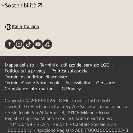
Sostenibilità
Attivazione
menu
Italia, Italiano
Mappa del sito
Termini di utilizzo del servizio LGE
Politica sulla privacy
Politica sui cookie
Termini e condizioni di acquisto
Termini d'uso e Note Legali
Accessibilità
Glossario
Compliance Information
LG Privacy
Copyright © 2009-2026 LG Electronics. Tutti i diritti
riservati. LG Electronics Italia S.p.A. - Società con socio unico
- Sede legale Via Aldo Rossi 4, 20149 Milano - Iscriz.
Registro Imprese Milano - codice Fiscale e Partita IVA
11704130159 - REA n. 1492318 - Capitale Sociale Euro
1.000.000 i.v. - Iscrizione Registro AEE IT08020000002343​