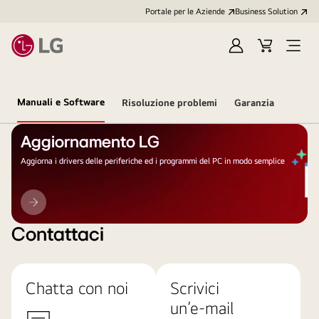
Portale per le Aziende
Business Solution
Accedi
Cart
Open
/
Menu
Registrati
Manuali e Software
Risoluzione problemi
Garanzia
Aggiornamento LG
Aggiorna i drivers delle periferiche ed i programmi del PC in modo semplice
Aggiornamento
LG
Contattaci
Chatta con noi
Scrivici
un’e-mail