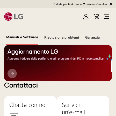
Portale per le Aziende
Business Solution
Accedi
Cart
Open
/
Menu
Registrati
Manuali e Software
Risoluzione problemi
Garanzia
Aggiornamento LG
Aggiorna i drivers delle periferiche ed i programmi del PC in modo semplice
Aggiornamento
LG
Contattaci
Chatta con noi
Scrivici
un’e-mail