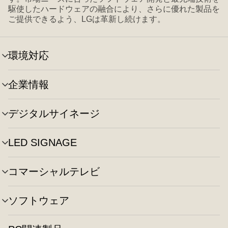
駆使したハードウェアの融合により、さらに優れた製品を
ご提供できるよう、LGは革新し続けます。
環境対応
メ
ニ
ュ
企業情報
メ
ー
ニ
の
ュ
切
デジタルサイネージ
メ
ー
り
ニ
の
替
ュ
切
え
LED SIGNAGE
メ
ー
り
ニ
の
替
ュ
切
え
コマーシャルテレビ
メ
ー
り
ニ
の
替
ュ
切
え
ソフトウェア
メ
ー
り
ニ
の
替
ュ
切