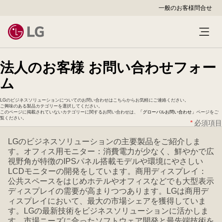
一般のお客様
問合せ
法人のお客様 お問い合わせフォー
ム
LGのビジネスソリューションについてのお問い合わせはこちらからお気軽にご連絡ください。
ご興味のある製品カテゴリーを選択してください。
このページに掲載されていないカテゴリーに関するお問い合わせは、
「グローバルお問い合わせ」
ページをご
覧ください。
*
必須項目
LGのビジネスソリューションの主要製品をご紹介しま
す。オフィス用モニター：消費電力が少なく、鮮やかで広
視野角が特徴のIPSパネル搭載モデルや環境にやさしい
LCDモニターの開発をしています。商用ディスプレイ：
公共スペースをはじめホテルやオフィスなどでも大型表示
ディスプレイの需要が高まりつつあります。LGは商用デ
ィスプレイにおいて、最大の市場シェアを獲得していま
す。LGの最新技術をビジネスソリューションに活かしま
す。市場ニーズに合ったソフトウェア開発と最先端技術を