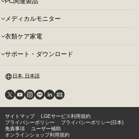
え
PC関連製品
メ
ー
り
ニ
の
替
ュ
切
え
メディカルモニター
メ
ー
り
ニ
の
替
ュ
切
え
衣類ケア家電
メ
ー
り
ニ
の
替
ュ
切
え
サポート・ダウンロード
メ
ー
り
ニ
の
替
ュ
切
え
ー
日本, 日本語
り
の
替
切
え
り
替
え
サイトマップ
LGEサービス利用規約
プライバシーポリシー
プライバシーポリシー(日本)
免責事項
ユーザー補助
オンラインショップ利用規約