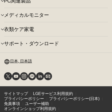
え
PC関連製品
メ
ー
り
ニ
の
替
ュ
切
え
メディカルモニター
メ
ー
り
ニ
の
替
ュ
切
え
衣類ケア家電
メ
ー
り
ニ
の
替
ュ
切
え
サポート・ダウンロード
メ
ー
り
ニ
の
替
ュ
切
え
ー
日本, 日本語
り
の
替
切
え
り
替
え
サイトマップ
LGEサービス利用規約
プライバシーポリシー
プライバシーポリシー(日本)
免責事項
ユーザー補助
オンラインショップ利用規約