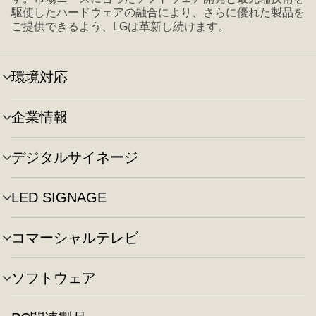
駆使したハードウェアの融合により、さらに優れた製品を
ご提供できるよう、LGは革新し続けます。
環境対応
メ
ニ
ュ
企業情報
メ
ー
ニ
の
ュ
切
デジタルサイネージ
メ
ー
り
ニ
の
替
ュ
切
え
LED SIGNAGE
メ
ー
り
ニ
の
替
ュ
切
え
コマーシャルテレビ
メ
ー
り
ニ
の
替
ュ
切
え
ソフトウェア
メ
ー
り
ニ
の
替
ュ
切