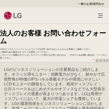
一般のお客様
問合せ
法人のお客様 お問い合わせフォー
ム
LGのビジネスソリューションについてのお問い合わせはこちらからお気軽にご連絡ください。
ご興味のある製品カテゴリーを選択してください。
このページに掲載されていないカテゴリーに関するお問い合わせは、
「グローバルお問い合わせ」
ページをご
覧ください。
*
必須項目
LGのビジネスソリューションの主要製品をご紹介しま
す。オフィス用モニター：消費電力が少なく、鮮やかで広
視野角が特徴のIPSパネル搭載モデルや環境にやさしい
LCDモニターの開発をしています。商用ディスプレイ：
公共スペースをはじめホテルやオフィスなどでも大型表示
ディスプレイの需要が高まりつつあります。LGは商用デ
ィスプレイにおいて、最大の市場シェアを獲得していま
す。LGの最新技術をビジネスソリューションに活かしま
す。市場ニーズに合ったソフトウェア開発と最先端技術を