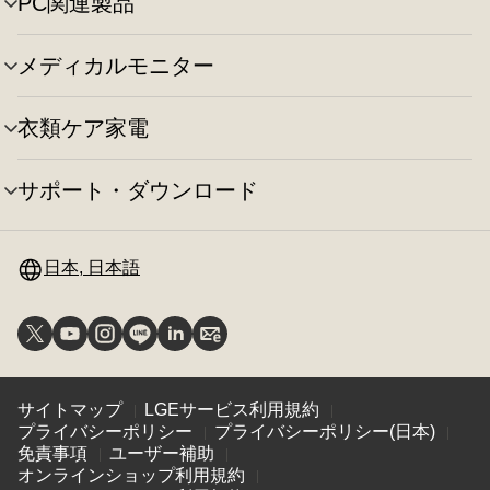
え
PC関連製品
メ
ー
り
ニ
の
替
ュ
切
え
メディカルモニター
メ
ー
り
ニ
の
替
ュ
切
え
衣類ケア家電
メ
ー
り
ニ
の
替
ュ
切
え
サポート・ダウンロード
メ
ー
り
ニ
の
替
ュ
切
え
ー
日本, 日本語
り
の
替
切
え
り
替
え
サイトマップ
LGEサービス利用規約
プライバシーポリシー
プライバシーポリシー(日本)
免責事項
ユーザー補助
オンラインショップ利用規約