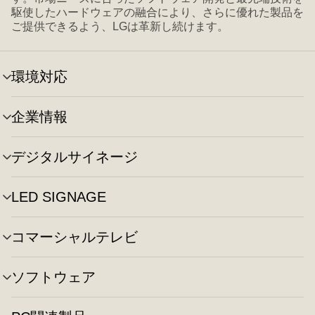
駆使したハードウェアの融合により、さらに優れた製品を
ご提供できるよう、LGは革新し続けます。
環境対応
メ
ニ
ュ
企業情報
メ
ー
ニ
の
ュ
切
デジタルサイネージ
メ
ー
り
ニ
の
替
ュ
切
え
LED SIGNAGE
メ
ー
り
ニ
の
替
ュ
切
え
コマーシャルテレビ
メ
ー
り
ニ
の
替
ュ
切
え
ソフトウェア
メ
ー
り
ニ
の
替
ュ
切