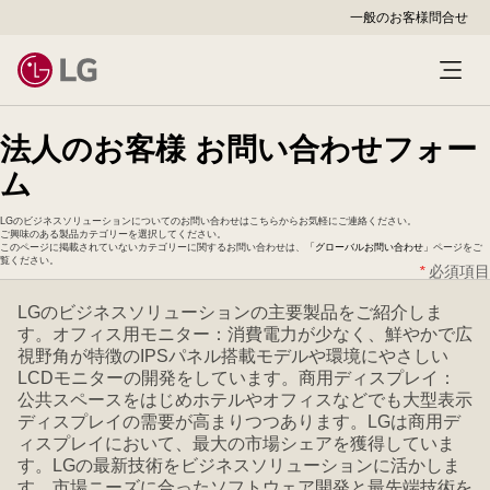
一般のお客様
問合せ
法人のお客様 お問い合わせフォー
ム
LGのビジネスソリューションについてのお問い合わせはこちらからお気軽にご連絡ください。
ご興味のある製品カテゴリーを選択してください。
このページに掲載されていないカテゴリーに関するお問い合わせは、
「グローバルお問い合わせ」
ページをご
覧ください。
*
必須項目
LGのビジネスソリューションの主要製品をご紹介しま
す。オフィス用モニター：消費電力が少なく、鮮やかで広
視野角が特徴のIPSパネル搭載モデルや環境にやさしい
LCDモニターの開発をしています。商用ディスプレイ：
公共スペースをはじめホテルやオフィスなどでも大型表示
ディスプレイの需要が高まりつつあります。LGは商用デ
ィスプレイにおいて、最大の市場シェアを獲得していま
す。LGの最新技術をビジネスソリューションに活かしま
す。市場ニーズに合ったソフトウェア開発と最先端技術を