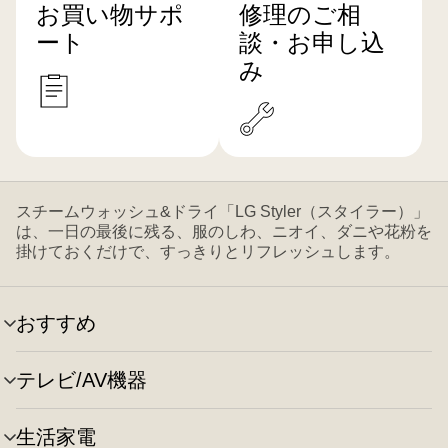
お買い物サポ
修理のご相
ート
談・お申し込
み
スチームウォッシュ&ドライ「LG Styler（スタイラー）」
は、一日の最後に残る、服のしわ、ニオイ、ダニや花粉を
掛けておくだけで、すっきりとリフレッシュします。
おすすめ
メ
ニ
ュ
テレビ/AV機器
メ
ー
ニ
の
ュ
切
生活家電
メ