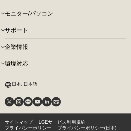
ー
り
ニ
の
替
ュ
切
え
モニター/パソコン
メ
ー
り
ニ
の
替
ュ
切
え
サポート
メ
ー
り
ニ
の
替
ュ
切
え
企業情報
メ
ー
り
ニ
の
替
ュ
切
え
環境対応
メ
ー
り
ニ
の
替
ュ
切
え
ー
日本, 日本語
り
の
替
切
え
り
替
え
サイトマップ
LGEサービス利用規約
プライバシーポリシー
プライバシーポリシー(日本)