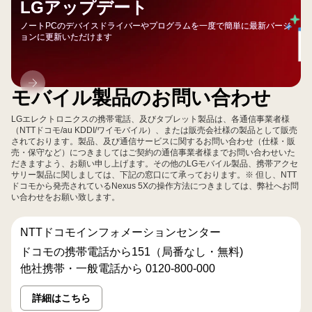
LGアップデート
ノートPCのデバイスドライバーやプログラムを一度で簡単に最新バージ
ョンに更新いただけます
LG
モバイル製品のお問い合わせ
ア
ッ
LGエレクトロニクスの携帯電話、及びタブレット製品は、各通信事業者様
プ
（NTTドコモ/au KDDI/ワイモバイル）、または販売会社様の製品として販売
されております。製品、及び通信サービスに関するお問い合わせ（仕様・販
デ
売・保守など）につきましてはご契約の通信事業者様までお問い合わせいた
ー
だきますよう、お願い申し上げます。その他のLGモバイル製品、携帯アクセ
サリー製品に関しましては、下記の窓口にて承っております。※ 但し、NTT
ト
ドコモから発売されているNexus 5Xの操作方法につきましては、弊社へお問
い合わせをお願い致します。
NTTドコモインフォメーションセンター
ドコモの携帯電話から151（局番なし・無料)
他社携帯・一般電話から 0120-800-000
詳細はこちら