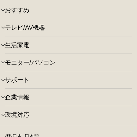
おすすめ
メ
ニ
ュ
テレビ/AV機器
メ
ー
ニ
の
ュ
切
生活家電
メ
ー
り
ニ
の
替
ュ
切
え
モニター/パソコン
メ
ー
り
ニ
の
替
ュ
切
え
サポート
メ
ー
り
ニ
の
替
ュ
切
え
企業情報
メ
ー
り
ニ
の
替
ュ
切
え
環境対応
メ
ー
り
ニ
の
替
ュ
切
え
ー
日本, 日本語
り