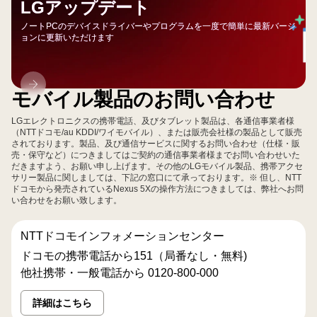
LGアップデート
ノートPCのデバイスドライバーやプログラムを一度で簡単に最新バージ
ョンに更新いただけます
LG
モバイル製品のお問い合わせ
ア
ッ
LGエレクトロニクスの携帯電話、及びタブレット製品は、各通信事業者様
プ
（NTTドコモ/au KDDI/ワイモバイル）、または販売会社様の製品として販売
されております。製品、及び通信サービスに関するお問い合わせ（仕様・販
デ
売・保守など）につきましてはご契約の通信事業者様までお問い合わせいた
ー
だきますよう、お願い申し上げます。その他のLGモバイル製品、携帯アクセ
サリー製品に関しましては、下記の窓口にて承っております。※ 但し、NTT
ト
ドコモから発売されているNexus 5Xの操作方法につきましては、弊社へお問
い合わせをお願い致します。
NTTドコモインフォメーションセンター
ドコモの携帯電話から151（局番なし・無料)
他社携帯・一般電話から 0120-800-000
詳細はこちら