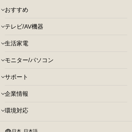
おすすめ
メ
ニ
ュ
テレビ/AV機器
メ
ー
ニ
の
ュ
切
生活家電
メ
ー
り
ニ
の
替
ュ
切
え
モニター/パソコン
メ
ー
り
ニ
の
替
ュ
切
え
サポート
メ
ー
り
ニ
の
替
ュ
切
え
企業情報
メ
ー
り
ニ
の
替
ュ
切
え
環境対応
メ
ー
り
ニ
の
替
ュ
切
え
ー
日本, 日本語
り