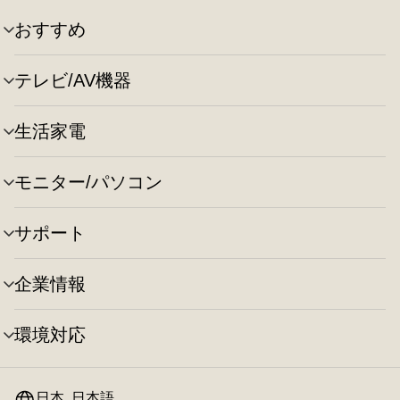
おすすめ
メ
ニ
ュ
テレビ/AV機器
メ
ー
ニ
の
ュ
切
生活家電
メ
ー
り
ニ
の
替
ュ
切
え
モニター/パソコン
メ
ー
り
ニ
の
替
ュ
切
え
サポート
メ
ー
り
ニ
の
替
ュ
切
え
企業情報
メ
ー
り
ニ
の
替
ュ
切
え
環境対応
メ
ー
り
ニ
の
替
ュ
切
え
ー
日本, 日本語
り