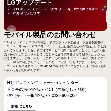
LGアップデート
ノートPCのデバイスドライバーやプログラムを一度で簡単に最新バージ
ョンに更新いただけます
LG
モバイル製品のお問い合わせ
ア
ッ
LGエレクトロニクスの携帯電話、及びタブレット製品は、各通信事業者様
プ
（NTTドコモ/au KDDI/ワイモバイル）、または販売会社様の製品として販売
されております。製品、及び通信サービスに関するお問い合わせ（仕様・販
デ
売・保守など）につきましてはご契約の通信事業者様までお問い合わせいた
ー
だきますよう、お願い申し上げます。その他のLGモバイル製品、携帯アクセ
サリー製品に関しましては、下記の窓口にて承っております。※ 但し、NTT
ト
ドコモから発売されているNexus 5Xの操作方法につきましては、弊社へお問
い合わせをお願い致します。
NTTドコモインフォメーションセンター
ドコモの携帯電話から151（局番なし・無料)
他社携帯・一般電話から 0120-800-000
詳細はこちら