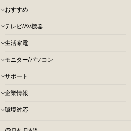
おすすめ
メ
ニ
ュ
テレビ/AV機器
メ
ー
ニ
の
ュ
切
生活家電
メ
ー
り
ニ
の
替
ュ
切
え
モニター/パソコン
メ
ー
り
ニ
の
替
ュ
切
え
サポート
メ
ー
り
ニ
の
替
ュ
切
え
企業情報
メ
ー
り
ニ
の
替
ュ
切
え
環境対応
メ
ー
り
ニ
の
替
ュ
切
え
ー
日本, 日本語
り