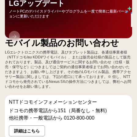
LGアップデート
ノートPCのデバイスドライバーやプログラムを一度で簡単に最新バージ
ョンに更新いただけます
LG
モバイル製品のお問い合わせ
ア
ッ
LGエレクトロニクスの携帯電話、及びタブレット製品は、各通信事業者様
プ
（NTTドコモ/au KDDI/ワイモバイル）、または販売会社様の製品として販売
されております。製品、及び通信サービスに関するお問い合わせ（仕様・販
デ
売・保守など）につきましてはご契約の通信事業者様までお問い合わせいた
ー
だきますよう、お願い申し上げます。その他のLGモバイル製品、携帯アクセ
サリー製品に関しましては、下記の窓口にて承っております。※ 但し、NTT
ト
ドコモから発売されているNexus 5Xの操作方法につきましては、弊社へお問
い合わせをお願い致します。
NTTドコモインフォメーションセンター
ドコモの携帯電話から151（局番なし・無料)
他社携帯・一般電話から 0120-800-000
詳細はこちら