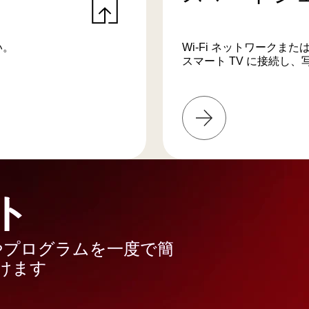
い。
Wi-Fi ネットワークま
スマート TV に接続し
詳
し
く
は
こ
ち
ト
ら
やプログラムを一度で簡
けます