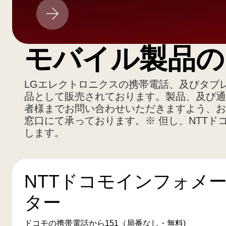
LG
ア
ッ
プ
モバイル製品の
デ
ー
ト
LGエレクトロニクスの携帯電話、及びタブレッ
品として販売されております。製品、及び通
者様までお問い合わせいただきますよう、お
窓口にて承っております。※ 但し、NTTド
します。
NTTドコモインフォメ
ター
ドコモの携帯電話から151（局番なし・無料)