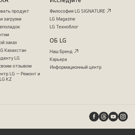
ЖКА
Исследуйте
овать продукт
Философия LG SIGNATURE
и загрузки
LG Magazine
неполадок
LG Техноблог
нтии
ОБ LG
ой заказ
LG Казахстан
Наш Бренд
иденту LG
Карьера
своим отзывом
Информационный центр
нтр LG — Ремонт и
LG KZ