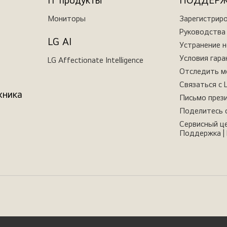
IT продукты
ПОДДЕР
Мониторы
Зарегистрир
Руководства 
LG AI
Устранение 
Условия гара
LG Affectionate Intelligence
Отследить м
Связаться с 
хника
Письмо през
Поделитесь 
Сервисный це
Поддержка | 