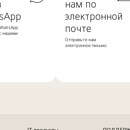
в
нам по
sApp
электронной
почте
WhatsApp.
с нашими
Отправьте нам
электронное письмо.
Узнать
больше