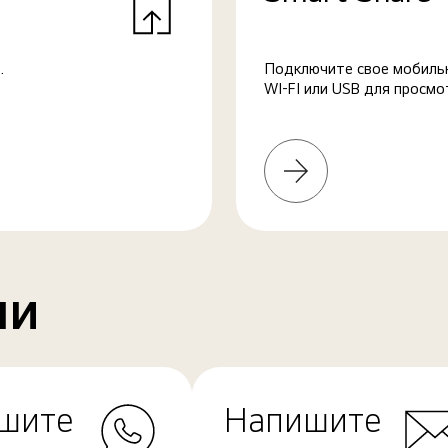
.
Подключите свое мобильн
WI-FI или USB для просмо
Узнать
больше
ми
шите
Напишите