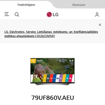
Patērētājiem
Biznesam
Menu
Meklēt
Mans L
Clo
LG Electronics Service Lietošanas noteikumu un Konfidencialitātes
politikas atjauninājumi (2026/29/04)
79UF860V.AEU