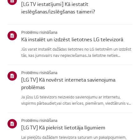
[LG TV iestatījumi] Kā iestatīt
ieslēgšanas/izslēgšanas taimeri?
Problēmu risināšana
Kā instalēt un izdzēst lietotnes LG televizorā
Jūs varat instalēt dažādas lietotnes no LG lietotnēm un izdzēst
tās, kas jumsvairs nav nepieciešamas.Ja lietotne netiek
instalēta, pārliecinieties, vai esat pierakstījies savā LGkontā,
televizors ir savienots ar internetu, jūsu LG pakalpoju...
Problēmu risināšana
[LG TV] Kā novērst interneta savienojuma
problēmas
Ja jūsu LG televizors neizveido savienojumu ar internetu,
vispirms pārbaudiet,vai citas ierīces, piemēram, viedtālrunis vai
klēpjdators, var izveidotsavienojumu ar to pašu tīklu.Ja neviena
ierīce nevar izveidot savienojumu, problēma, vistic...
Problēmu risināšana
[LG TV] Kā piekrist lietotāja līgumiem
Lai piekļūtu dažādam televizora saturam un pakalpojumiem,