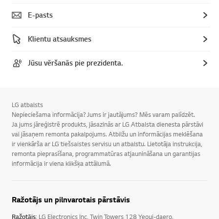
E-pasts
Klientu atsauksmes
Jūsu vēršanās pie prezidenta.
LG atbalsts
Nepieciešama informācija? Jums ir jautājums? Mēs varam palīdzēt.
Ja jums jāreģistrē produkts, jāsazinās ar LG Atbalsta dienesta pārstāvi
vai jāsaņem remonta pakalpojums. Atbilžu un informācijas meklēšana
ir vienkārša ar LG tiešsaistes servisu un atbalstu. Lietotāja instrukcija,
remonta pieprasīšana, programmatūras atjaunināšana un garantijas
informācija ir viena klikšķa attālumā.
Ražotājs un pilnvarotais pārstāvis
Ražotājs
: LG Electronics Inc, Twin Towers 128 Yeoui-daero,