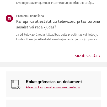
izveidojietsavienojumu ar internetu un piekrītiet lietotāja
līgumiem.Ja vienošanās process neizdodas, vispirms pārbaudiet
televizora internetasavienojumu un pārliecinieties, vai vals...
Problēmu risināšana
Kā rūpnīcā atiestatīt LG televizoru, ja tas turpina
sasalst vai rāda kļūdas?
Ja LG televizorā rodas tālvadības pults problēmas vai lietotņu
kļūdas, funkcija[Atiestatīt sākotnējos iestatījumus (rūpnīcas
atiestatīšana)] var palīdzētatrisināt problēmu.Lūdzu, ņemiet
vērā, ka, veicot pilnīgu atiestatīšanu, tiks noņemtas ...
SKATĪT VAIRĀK
Rokasgrāmatas un dokumenti
Atrast rokasgrāmatas un dokumentāciju