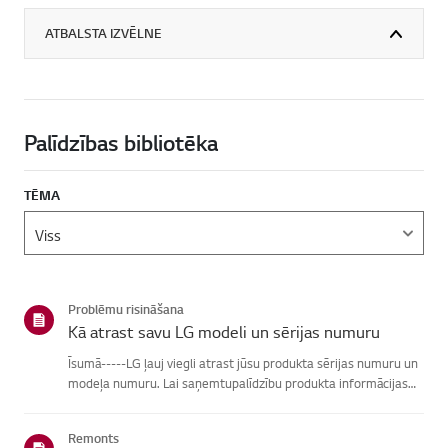
ATBALSTA IZVĒLNE
Palīdzības bibliotēka
TĒMA
Problēmu risināšana
Kā atrast savu LG modeli un sērijas numuru
Īsumā-----LG ļauj viegli atrast jūsu produkta sērijas numuru un
modeļa numuru. Lai saņemtupalīdzību produkta informācijas
atrašanā, izvēlieties savu LG produktu no zemāknorādītajām
kategorijām.Izvēlieties savu produktuŠī rokasgrāmata tika i...
Remonts