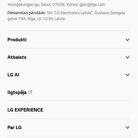
Yeongdeungpo-gu, Seoul, 07336, Korea/ gpsr@lge.com
Pilnvarotais pārstāvis
: SIA "LG Electronics Latvia", Gustava Zemgala
gatve 74A, Rīga, LV-1039, Latvia
Produkti
Atbalsts
LG AI
Ilgtspēja
LG EXPERIENCE
Par LG