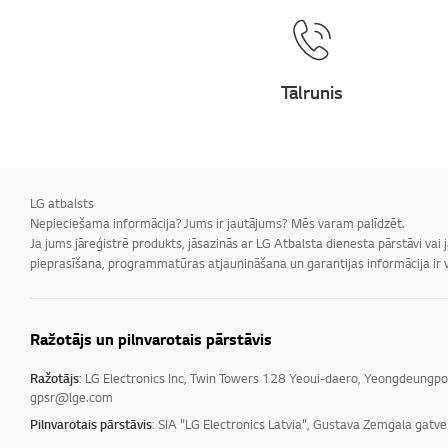
Tālrunis
LG atbalsts
Nepieciešama informācija? Jums ir jautājums? Mēs varam palīdzēt.
Ja jums jāreģistrē produkts, jāsazinās ar LG Atbalsta dienesta pārstāvi vai
pieprasīšana, programmatūras atjaunināšana un garantijas informācija ir v
Ražotājs un pilnvarotais pārstāvis
Ražotājs
: LG Electronics Inc, Twin Towers 128 Yeoui-daero, Yeongdeungp
gpsr@lge.com
Pilnvarotais pārstāvis
: SIA "LG Electronics Latvia", Gustava Zemgala gatv