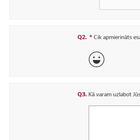
Q2.
*
Obligāti aizpildāms
Cik apmierināts esa
ļoti labi
Q3.
Kā varam uzlabot Jūs