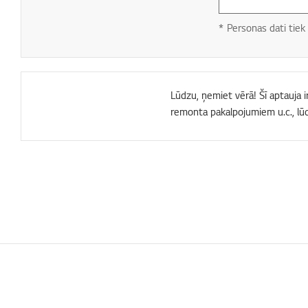
* Personas dati tiek 
Lūdzu, ņemiet vērā! Šī aptauja i
remonta pakalpojumiem u.c., lū