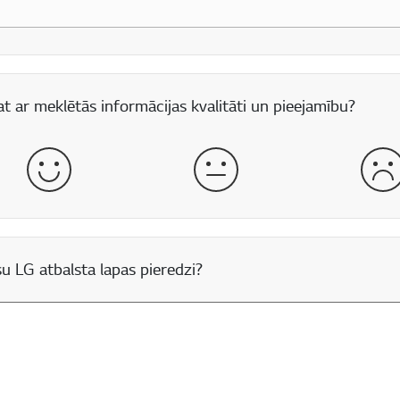
 lauks
t ar meklētās informācijas kvalitāti un pieejamību?
labs
normāls
sli
u LG atbalsta lapas pieredzi?