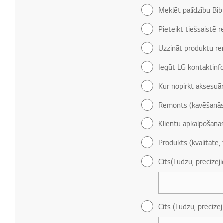
Meklēt palīdzību Bib
Pieteikt tiešsaistē 
Uzzināt produktu re
Iegūt LG kontaktinf
Kur nopirkt aksesuār
Remonts (kavēšanās
Klientu apkalpošana
Produkts (kvalitāte, 
Cits(Lūdzu, precizēj
Cits (Lūdzu, precizēj