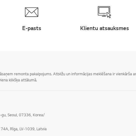
E-pasts
Klientu atsauksmes
 jāsaņem remonta pakalpojums. Atbilžu un informācijas meklēšana ir vienkārša ar 
iena klikšķa attālumā.
o-gu, Seoul, 07336, Korea/
e 74A, Rīga, LV-1039, Latvia