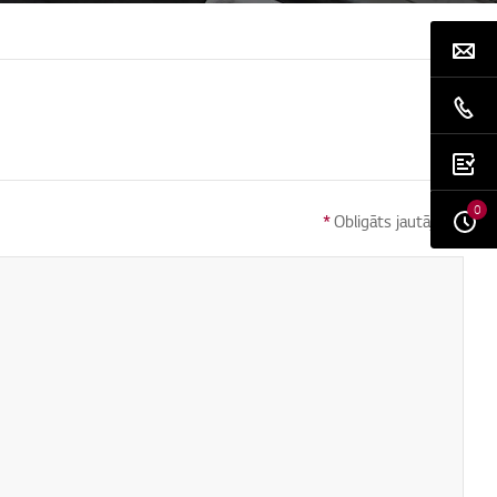
0
*
Obligāts jautājums