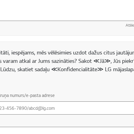
Atlik
 lauks
tāti, iespējams, mēs vēlēsimies uzdot dažus citus jautājum
s varam atkal ar Jums sazināties? Sakot ≪Jā≫, Jūs piekr
(* Lūdzu, skatiet sadaļu ≪Konfidencialitāte≫ LG mājaslap
tālruņa numurs/e-pasta adrese