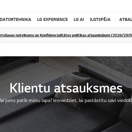
DATORTEHNIKA
LG EXPERIENCE
LG AI
ILGTSPĒJA
ATBAL
ietošanas noteikumu un Konfidencialitātes politikas atjauninājumi (2026/29/
Klientu atsauksmes
ai jums patīk mūsu lapa? Iesniedziet, lai pastāstītu savi viedokl