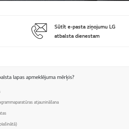
Sūtīt e-pasta ziņojumu LG
atbalsta dienestam
 lauks
balsta lapas apmeklējuma mērķis?
a
grammaparatūras atjaunināšana
atas
plašinātā)