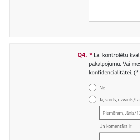
Q4.
*
Obligāti aizpildāms
Lai kontrolētu kvali
pakalpojumu. Vai mē
konfidencialitātei. 
Nē
Jā, vārds, uzvārds/
Un komentārs ir