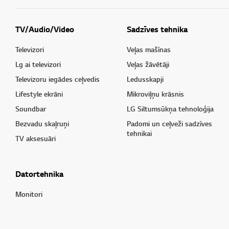
TV/Audio/Video
Sadzīves tehnika
Televizori
Veļas mašīnas
Lg ai televizori
Veļas žāvētāji
Televizoru iegādes ceļvedis
Ledusskapji
Lifestyle ekrāni
Mikroviļņu krāsnis
Soundbar
LG Siltumsūkņa tehnoloģija
Bezvadu skaļruņi
Padomi un ceļveži sadzīves
tehnikai
TV aksesuāri
Datortehnika
Monitori