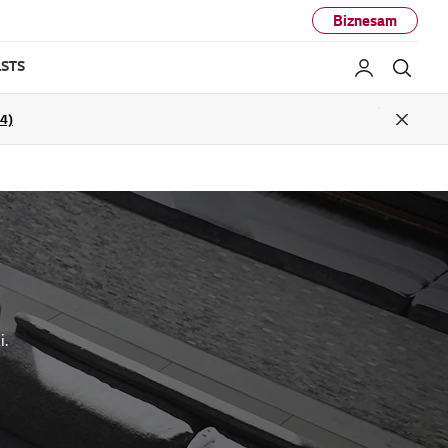
Biznesam
STS
Mans LG
Mekl
04)
Close
i.