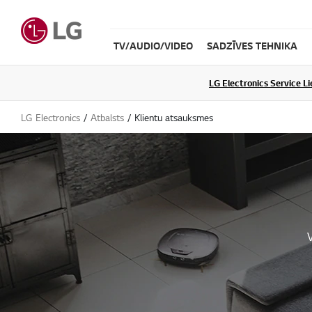
TV/AUDIO/VIDEO
SADZĪVES TEHNIKA
LG Electronics Service L
LG Electronics
Atbalsts
Klientu atsauksmes
V