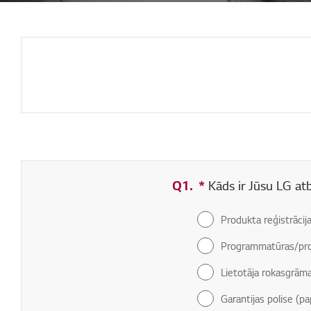
Q1.
*
Obligāti aizpildāms
Kāds ir Jūsu LG at
Produkta reģistrācij
Programmatūras/pro
Lietotāja rokasgrām
Garantijas polise (pa