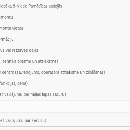
liotēka & Video Pamācības sadaļās
remontu
monta vietas
ormāciju
us vai rezerves daļas
, tehniķa prasme un attieksme)
s centrs (savienojums, operatora attieksme un zināšanas)
funkcijas, cena)
iet vaicājumu par mājas lapas saturu)
iet vaicājumu par servisu)