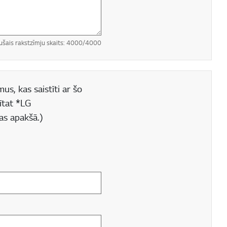
ušais rakstzīmju skaits:
4000
/4000
us, kas saistīti ar šo
ītat *LG
as apakšā.)