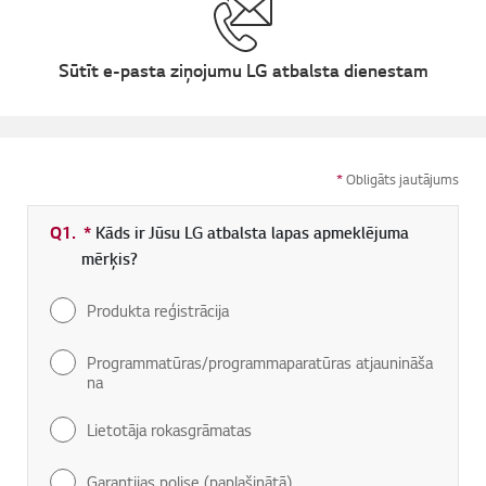
Sūtīt e-pasta ziņojumu LG atbalsta dienestam
*
Obligāts jautājums
Q1.
*
Obligāti aizpildāms lauks
Kāds ir Jūsu LG atbalsta lapas apmeklējuma
mērķis?
Produkta reģistrācija
Programmatūras/programmaparatūras atjaunināša
na
Lietotāja rokasgrāmatas
Garantijas polise (paplašinātā)