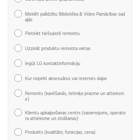
Meklēt palīdzību Bibliotēka & Video Pamācības sad
aļās
Pieteikt tiešsaistē remontu
Uzzināt produktu remonta vietas
Iegūt LG kontaktinformāciju
Kur nopirkt aksesuārus vai rezerves daļas
Remonts (kavēšanās, tehniķa prasme un attieksm
e)
Klientu apkalpošanas centrs (savienojums, operato
ra attieksme un zināšanas)
Produkts (kvalitāte, funkcijas, cena)