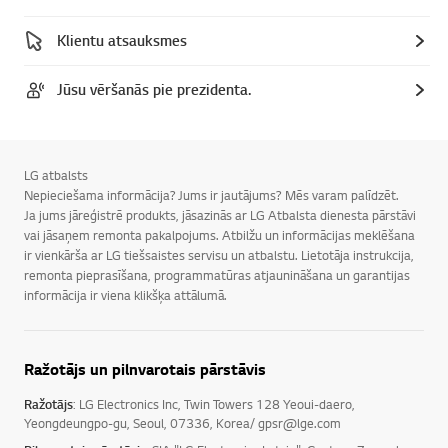
Klientu atsauksmes
Jūsu vēršanās pie prezidenta.
LG atbalsts
Nepieciešama informācija? Jums ir jautājums? Mēs varam palīdzēt.
Ja jums jāreģistrē produkts, jāsazinās ar LG Atbalsta dienesta pārstāvi
vai jāsaņem remonta pakalpojums. Atbilžu un informācijas meklēšana
ir vienkārša ar LG tiešsaistes servisu un atbalstu. Lietotāja instrukcija,
remonta pieprasīšana, programmatūras atjaunināšana un garantijas
informācija ir viena klikšķa attālumā.
Ražotājs un pilnvarotais pārstāvis
Ražotājs
: LG Electronics Inc, Twin Towers 128 Yeoui-daero,
Yeongdeungpo-gu, Seoul, 07336, Korea/ gpsr@lge.com