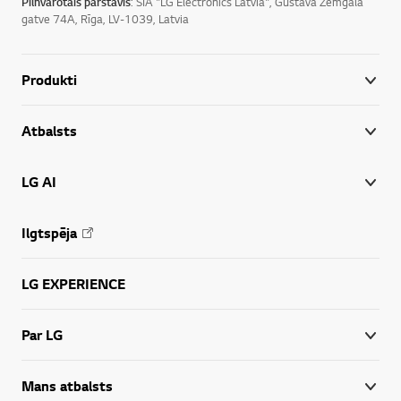
Pilnvarotais pārstāvis
: SIA "LG Electronics Latvia", Gustava Zemgala
gatve 74A, Rīga, LV-1039, Latvia
Produkti
Atbalsts
LG AI
Ilgtspēja
LG EXPERIENCE
Par LG
Mans atbalsts