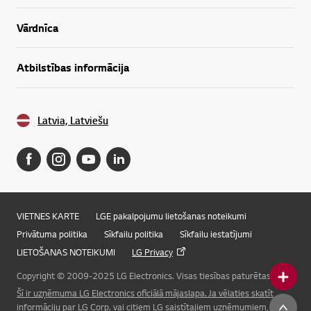
Vārdnīca
Atbilstības informācija
Latvia, Latviešu
VIETNES KARTE
LGE pakalpojumu lietošanas noteikumi
Privātuma politika
Sīkfailu politika
Sīkfailu iestatījumi
LIETOŠANAS NOTEIKUMI
LG Privacy
Copyright © 2009-2025 LG Electronics. Visas tiesības paturētas.
Šī ir uzņēmuma LG Electronics oficiālā mājaslapa. Ja vēlaties skatīt
Online Chat
informāciju par LG Corp. vai citiem LG saistītajiem uzņēmumiem, lūdzu,