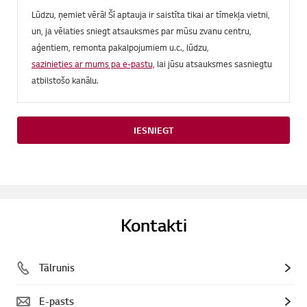
Lūdzu, ņemiet vērā! Šī aptauja ir saistīta tikai ar tīmekļa vietni,
un, ja vēlaties sniegt atsauksmes par mūsu zvanu centru,
aģentiem, remonta pakalpojumiem u.c., lūdzu,
sazinieties ar mums pa e-pastu,
lai jūsu atsauksmes sasniegtu
atbilstošo kanālu.
IESNIEGT
Kontakti
Tālrunis
E-pasts