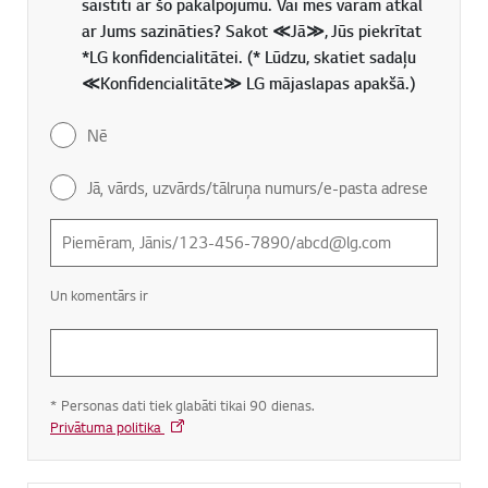
saistīti ar šo pakalpojumu. Vai mēs varam atkal
ar Jums sazināties? Sakot ≪Jā≫, Jūs piekrītat
*LG konfidencialitātei. (* Lūdzu, skatiet sadaļu
≪Konfidencialitāte≫ LG mājaslapas apakšā.)
Nē
Jā, vārds, uzvārds/tālruņa numurs/e-pasta adrese
Un komentārs ir
* Personas dati tiek glabāti tikai 90 dienas.
Privātuma politika