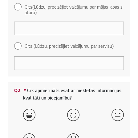
Cits(Lūdzu, precizējiet vaicājumu par mājas lapas s
aturu)
Cits (Lūdzu, precizējiet vaicājumu par servisu)
Q2.
*
Obligāti aizpildāms lauks
Cik apmierināts esat ar meklētās informācijas
kvalitāti un pieejamību?
ļoti labi
labs
normāls
slikts
ļoti slikts