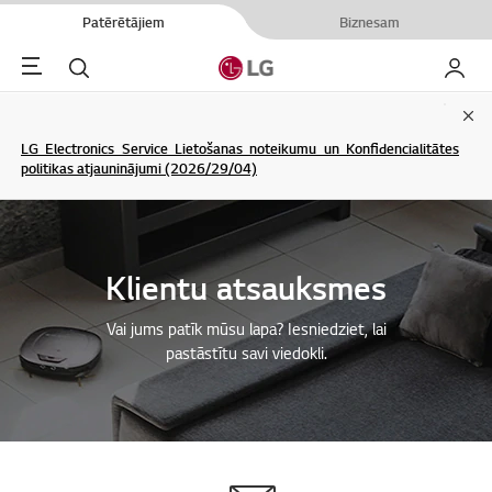
Patērētājiem
Biznesam
Menu
Meklēt
Mans L
Clo
LG Electronics Service Lietošanas noteikumu un Konfidencialitātes
politikas atjauninājumi (2026/29/04)
Klientu atsauksmes
Vai jums patīk mūsu lapa? Iesniedziet, lai
pastāstītu savi viedokli.