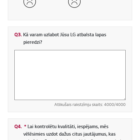
Q3.
Kā varam uzlabot Jūsu LG atbalsta lapas
pieredzi?
Atlikušais rakstzīmju skaits:
4000
/4000
Q4.
*
Obligāti aizpildāms lauks
Lai kontrolētu kvalitāti, iespējams, mēs
vēlēsimies uzdot dažus citus jautājumus, kas