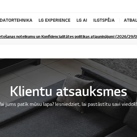
DATORTEHNIKA
LG EXPERIENCE
LG AI
ILGTSPĒJA
ATBAL
ietošanas noteikumu un Konfidencialitātes politikas atjauninājumi (2026/29/
Klientu atsauksmes
ai jums patīk mūsu lapa? Iesniedziet, lai pastāstītu savi viedokl