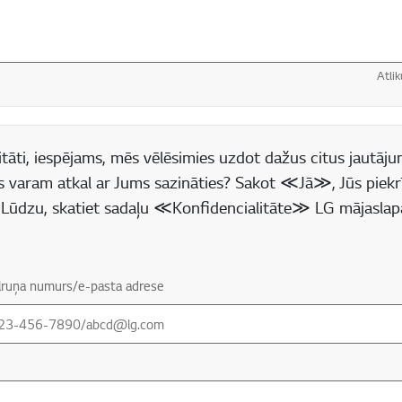
Atlik
 lauks
tāti, iespējams, mēs vēlēsimies uzdot dažus citus jautājum
s varam atkal ar Jums sazināties? Sakot ≪Jā≫, Jūs piekr
(* Lūdzu, skatiet sadaļu ≪Konfidencialitāte≫ LG mājaslap
tālruņa numurs/e-pasta adrese