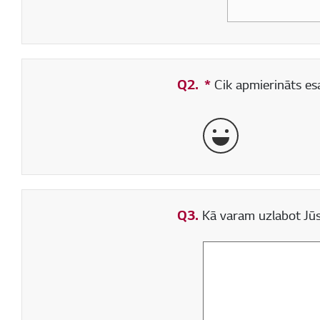
Q2.
*
Obligāti aizpildāms
Cik apmierināts esa
ļoti labi
Q3.
Kā varam uzlabot Jūs