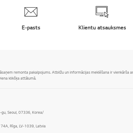
E-pasts
Klientu atsauksmes
 jāsaņem remonta pakalpojums. Atbilžu un informācijas meklēšana ir vienkārša ar 
iena klikšķa attālumā.
o-gu, Seoul, 07336, Korea/
e 74A, Rīga, LV-1039, Latvia