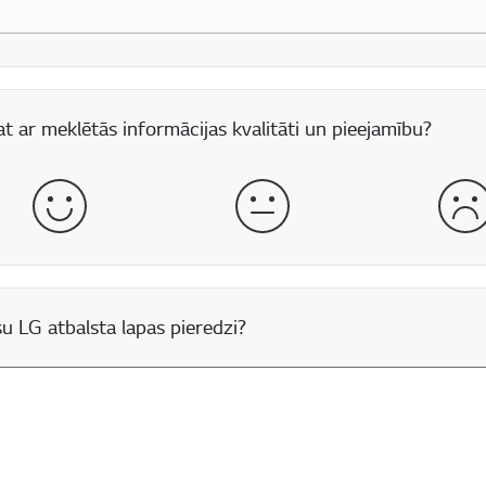
 lauks
t ar meklētās informācijas kvalitāti un pieejamību?
labs
normāls
sli
u LG atbalsta lapas pieredzi?