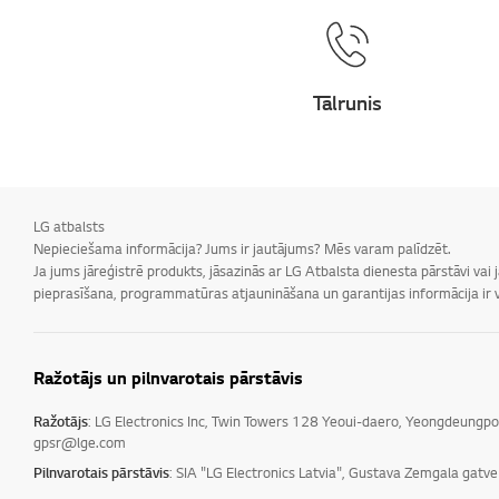
Tālrunis
LG atbalsts
Nepieciešama informācija? Jums ir jautājums? Mēs varam palīdzēt.
Ja jums jāreģistrē produkts, jāsazinās ar LG Atbalsta dienesta pārstāvi vai
pieprasīšana, programmatūras atjaunināšana un garantijas informācija ir v
Ražotājs un pilnvarotais pārstāvis
Ražotājs
: LG Electronics Inc, Twin Towers 128 Yeoui-daero, Yeongdeungp
gpsr@lge.com
Pilnvarotais pārstāvis
: SIA "LG Electronics Latvia", Gustava Zemgala gatv