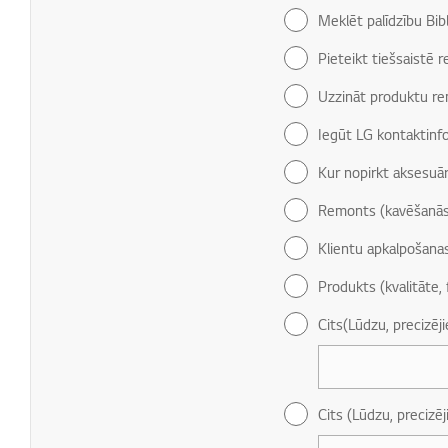
Meklēt palīdzību Bib
Pieteikt tiešsaistē 
Uzzināt produktu re
Iegūt LG kontaktinf
Kur nopirkt aksesuār
Remonts (kavēšanās
Klientu apkalpošana
Produkts (kvalitāte, 
Cits(Lūdzu, precizēj
Cits (Lūdzu, precizēj