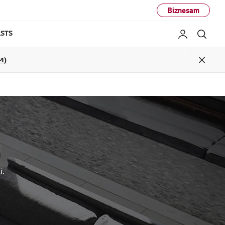
Biznesam
STS
Mans LG
Mekl
04)
Close
i.