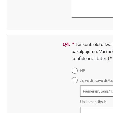
Q4.
*
Obligāti aizpildāms
Lai kontrolētu kvali
pakalpojumu. Vai mē
konfidencialitātei. 
Nē
Jā, vārds, uzvārds/
Un komentārs ir