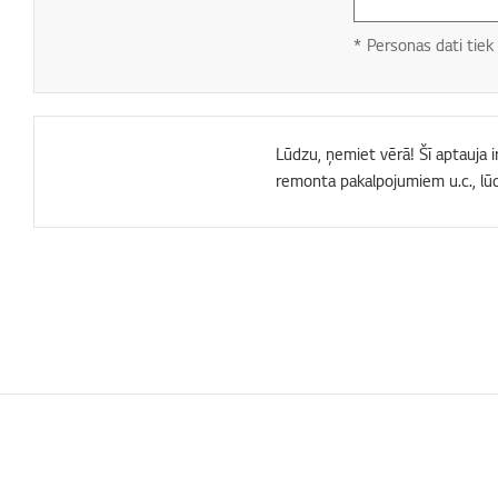
* Personas dati tiek 
Lūdzu, ņemiet vērā! Šī aptauja i
remonta pakalpojumiem u.c., lū