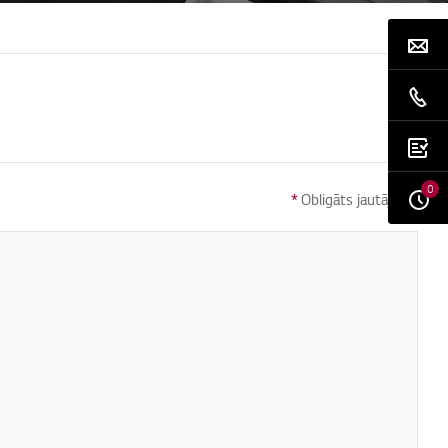
0
*
Obligāts jautājums