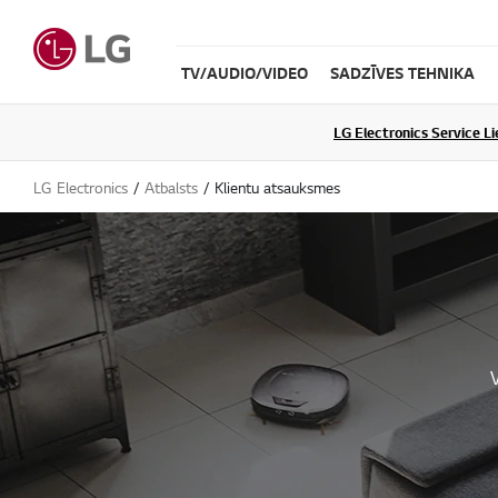
TV/AUDIO/VIDEO
SADZĪVES TEHNIKA
LG Electronics Service L
LG Electronics
Atbalsts
Klientu atsauksmes
V