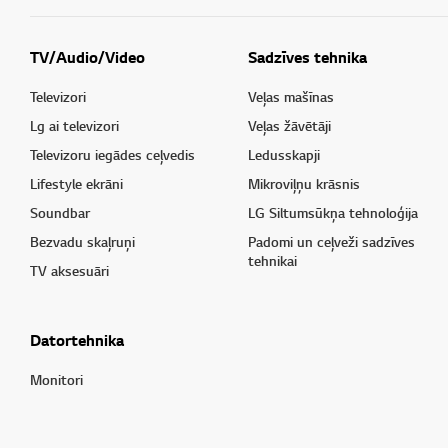
TV/Audio/Video
Sadzīves tehnika
Televizori
Veļas mašīnas
Lg ai televizori
Veļas žāvētāji
Televizoru iegādes ceļvedis
Ledusskapji
Lifestyle ekrāni
Mikroviļņu krāsnis
Soundbar
LG Siltumsūkņa tehnoloģija
Bezvadu skaļruņi
Padomi un ceļveži sadzīves
tehnikai
TV aksesuāri
Datortehnika
Monitori