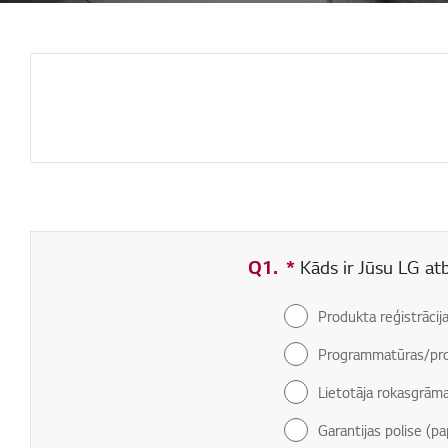
Q1.
*
Obligāti aizpildāms
Kāds ir Jūsu LG at
Produkta reģistrācij
Programmatūras/pro
Lietotāja rokasgrām
Garantijas polise (pa