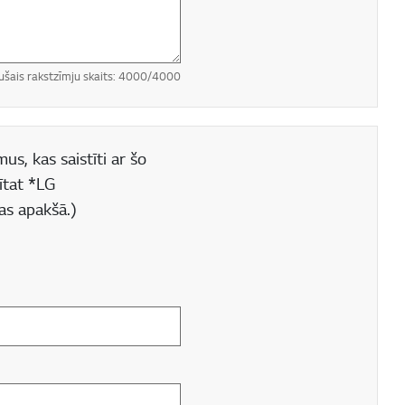
ušais rakstzīmju skaits:
4000
/4000
us, kas saistīti ar šo
ītat *LG
as apakšā.)