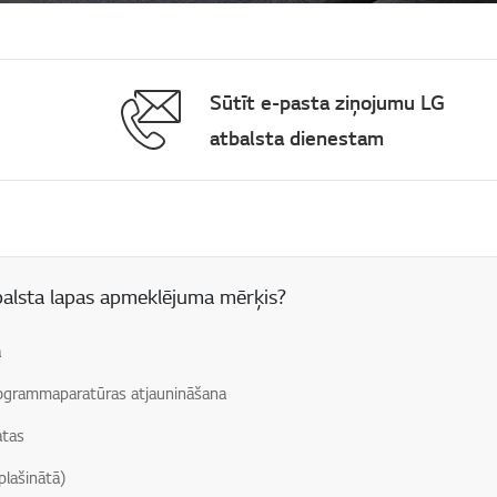
Sūtīt e-pasta ziņojumu LG
atbalsta dienestam
 lauks
balsta lapas apmeklējuma mērķis?
a
grammaparatūras atjaunināšana
atas
plašinātā)