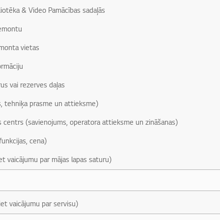
liotēka & Video Pamācības sadaļās
remontu
monta vietas
ormāciju
us vai rezerves daļas
, tehniķa prasme un attieksme)
s centrs (savienojums, operatora attieksme un zināšanas)
funkcijas, cena)
iet vaicājumu par mājas lapas saturu)
iet vaicājumu par servisu)