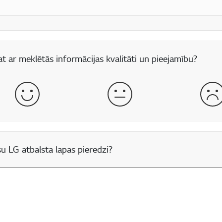
 lauks
t ar meklētās informācijas kvalitāti un pieejamību?
labs
normāls
sli
u LG atbalsta lapas pieredzi?