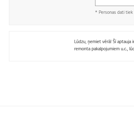
* Personas dati tiek 
Lūdzu, ņemiet vērā! Šī aptauja i
remonta pakalpojumiem u.c., lū