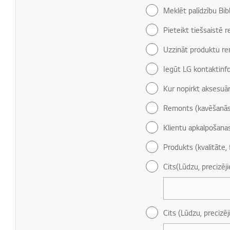
Meklēt palīdzību Bib
Pieteikt tiešsaistē 
Uzzināt produktu re
Iegūt LG kontaktinf
Kur nopirkt aksesuār
Remonts (kavēšanās
Klientu apkalpošana
Produkts (kvalitāte, 
Cits(Lūdzu, precizēj
Cits (Lūdzu, precizēj