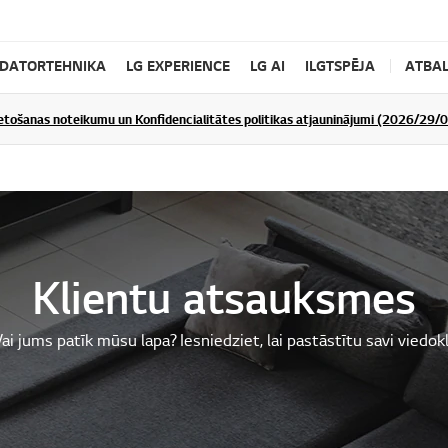
DATORTEHNIKA
LG EXPERIENCE
LG AI
ILGTSPĒJA
ATBAL
ietošanas noteikumu un Konfidencialitātes politikas atjauninājumi (2026/29/
Klientu atsauksmes
ai jums patīk mūsu lapa? Iesniedziet, lai pastāstītu savi viedokl