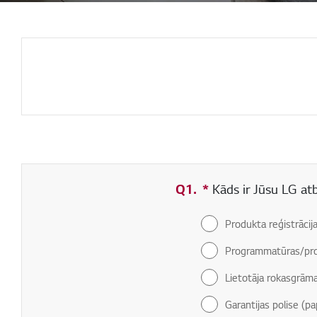
Q1.
*
Obligāti aizpildāms
Kāds ir Jūsu LG at
Produkta reģistrācij
Programmatūras/pro
Lietotāja rokasgrām
Garantijas polise (pa