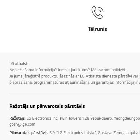
Tālrunis
LG atbalsts
Nepieciešama informācija? Jums ir jautājums? Mēs varam palīdzēt.
Ja jums jāreģistrē produkts, jāsazinās ar LG Atbalsta dienesta pārstāvi vai
pieprasīšana, programmatūras atjaunināšana un garantijas informācija ir v
Ražotājs un pilnvarotais pārstāvis
Ražotājs
: LG Electronics Inc, Twin Towers 128 Yeoui-daero, Yeongdeungp
gpsr@lge.com
Pilnvarotais pārstāvis
: SIA "LG Electronics Latvia", Gustava Zemgala gatv