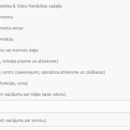
liotēka & Video Pamācības sadaļās
remontu
monta vietas
ormāciju
us vai rezerves daļas
, tehniķa prasme un attieksme)
s centrs (savienojums, operatora attieksme un zināšanas)
funkcijas, cena)
iet vaicājumu par mājas lapas saturu)
iet vaicājumu par servisu)