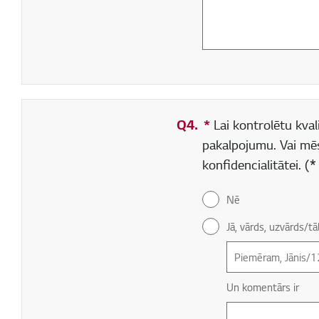
Q4.
*
Obligāti aizpildāms
Lai kontrolētu kvali
pakalpojumu. Vai mē
konfidencialitātei. 
Nē
Jā, vārds, uzvārds/
Un komentārs ir