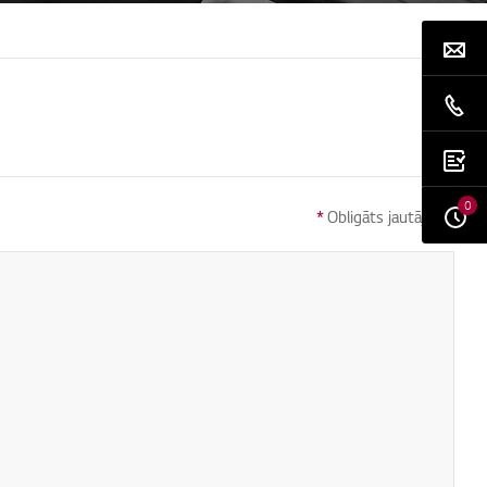
0
*
Obligāts jautājums