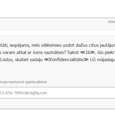
Atlik
 lauks
tāti, iespējams, mēs vēlēsimies uzdot dažus citus jautājum
s varam atkal ar Jums sazināties? Sakot ≪Jā≫, Jūs piekr
(* Lūdzu, skatiet sadaļu ≪Konfidencialitāte≫ LG mājaslap
tālruņa numurs/e-pasta adrese