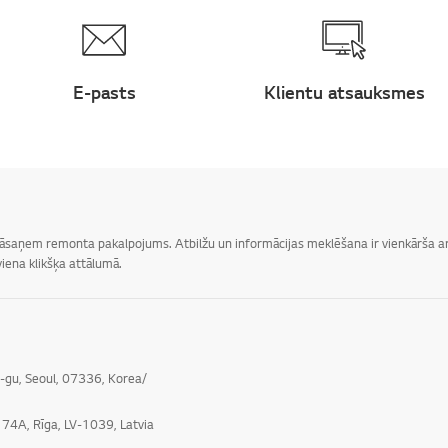
E-pasts
Klientu atsauksmes
 jāsaņem remonta pakalpojums. Atbilžu un informācijas meklēšana ir vienkārša ar 
iena klikšķa attālumā.
o-gu, Seoul, 07336, Korea/
e 74A, Rīga, LV-1039, Latvia