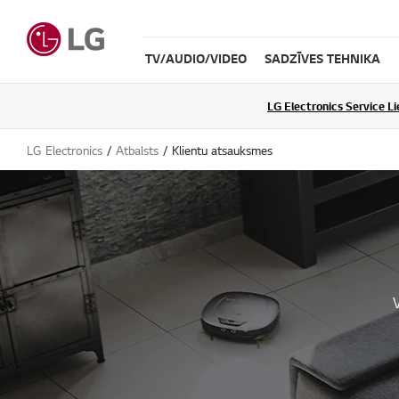
TV/AUDIO/VIDEO
SADZĪVES TEHNIKA
LG Electronics Service L
LG Electronics
Atbalsts
Klientu atsauksmes
V