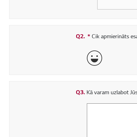
Q2.
*
Obligāti aizpildāms
Cik apmierināts esa
ļoti labi
Q3.
Kā varam uzlabot Jūs