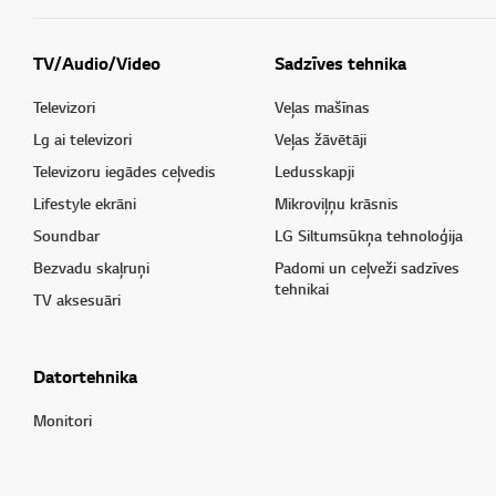
TV/Audio/Video
Sadzīves tehnika
Televizori
Veļas mašīnas
Lg ai televizori
Veļas žāvētāji
Televizoru iegādes ceļvedis
Ledusskapji
Lifestyle ekrāni
Mikroviļņu krāsnis
Soundbar
LG Siltumsūkņa tehnoloģija
Bezvadu skaļruņi
Padomi un ceļveži sadzīves
tehnikai
TV aksesuāri
Datortehnika
Monitori