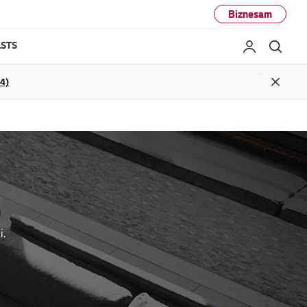
Biznesam
STS
Mans LG
Mekl
04)
Close
i.