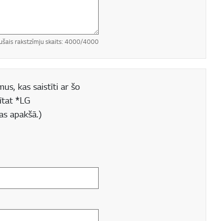
ušais rakstzīmju skaits:
4000
/4000
us, kas saistīti ar šo
ītat *LG
as apakšā.)