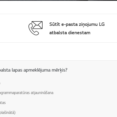
Sūtīt e-pasta ziņojumu LG
atbalsta dienestam
 lauks
balsta lapas apmeklējuma mērķis?
a
grammaparatūras atjaunināšana
atas
plašinātā)