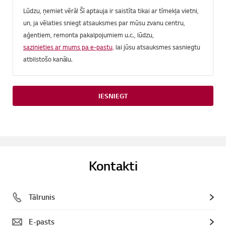
Lūdzu, ņemiet vērā! Šī aptauja ir saistīta tikai ar tīmekļa vietni,
un, ja vēlaties sniegt atsauksmes par mūsu zvanu centru,
aģentiem, remonta pakalpojumiem u.c., lūdzu,
sazinieties ar mums pa e-pastu,
lai jūsu atsauksmes sasniegtu
atbilstošo kanālu.
IESNIEGT
Kontakti
Tālrunis
E-pasts