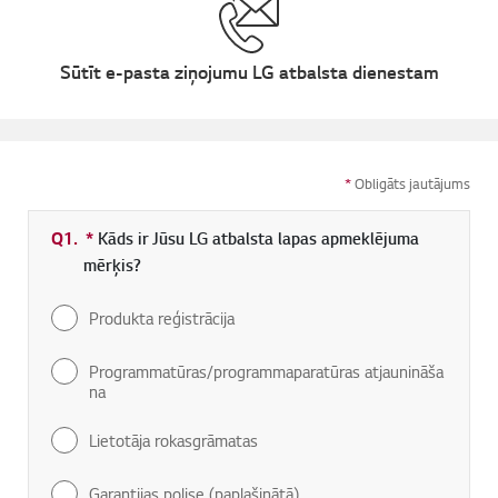
Sūtīt e-pasta ziņojumu LG atbalsta dienestam
*
Obligāts jautājums
Q1.
*
Obligāti aizpildāms lauks
Kāds ir Jūsu LG atbalsta lapas apmeklējuma
mērķis?
Produkta reģistrācija
Programmatūras/programmaparatūras atjaunināša
na
Lietotāja rokasgrāmatas
Garantijas polise (paplašinātā)