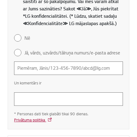
saistīti ar šo pakalpojumu. Vai mēs varam atkal
ar Jums sazināties? Sakot ≪Jā≫, Jūs piekrītat
*LG konfidencialitātei. (* Lūdzu, skatiet sadaļu
≪Konfidencialitāte≫ LG mājaslapas apakšā.)
Nē
Jā, vārds, uzvārds/tālruņa numurs/e-pasta adrese
Un komentārs ir
* Personas dati tiek glabāti tikai 90 dienas.
Privātuma politika