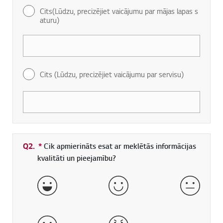
Cits(Lūdzu, precizējiet vaicājumu par mājas lapas s
aturu)
Cits (Lūdzu, precizējiet vaicājumu par servisu)
Q2.
*
Obligāti aizpildāms lauks
Cik apmierināts esat ar meklētās informācijas
kvalitāti un pieejamību?
ļoti labi
labs
normāls
slikts
ļoti slikts