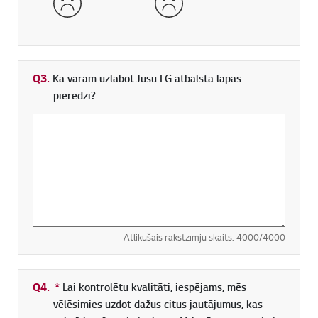
Q3.
Kā varam uzlabot Jūsu LG atbalsta lapas
pieredzi?
Atlikušais rakstzīmju skaits:
4000
/4000
Q4.
*
Obligāti aizpildāms lauks
Lai kontrolētu kvalitāti, iespējams, mēs
vēlēsimies uzdot dažus citus jautājumus, kas