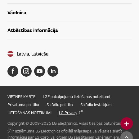
Vārdnīca
Atbilstības informācija
Latvia, Latviešu
VIETNES KARTE
LGE pakalpojumu lietošanas noteikumi
Privātuma politika
Sīkfailu politika
Sīkfailu iestatījumi
LIETOŠANAS NOTEIKUMI
LG Privacy
Copyright © 2009-2025 LG Electronics. Visas tiesības paturētas.
Šī ir uzņēmuma LG Electronics oficiālā mājaslapa. Ja vēlaties skatīt
Online Chat
informāciju par LG Corp. vai citiem LG saistītajiem uzņēmumiem, lūdzu,