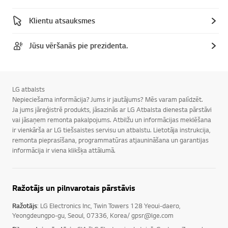
Klientu atsauksmes
Jūsu vēršanās pie prezidenta.
LG atbalsts
Nepieciešama informācija? Jums ir jautājums? Mēs varam palīdzēt.
Ja jums jāreģistrē produkts, jāsazinās ar LG Atbalsta dienesta pārstāvi
vai jāsaņem remonta pakalpojums. Atbilžu un informācijas meklēšana
ir vienkārša ar LG tiešsaistes servisu un atbalstu. Lietotāja instrukcija,
remonta pieprasīšana, programmatūras atjaunināšana un garantijas
informācija ir viena klikšķa attālumā.
Ražotājs un pilnvarotais pārstāvis
Ražotājs
: LG Electronics Inc, Twin Towers 128 Yeoui-daero,
Yeongdeungpo-gu, Seoul, 07336, Korea/ gpsr@lge.com