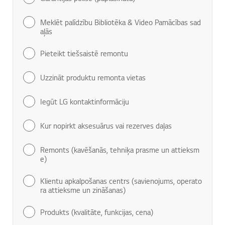
Meklēt palīdzību Bibliotēka & Video Pamācības sad
aļās
Pieteikt tiešsaistē remontu
Uzzināt produktu remonta vietas
Iegūt LG kontaktinformāciju
Kur nopirkt aksesuārus vai rezerves daļas
Remonts (kavēšanās, tehniķa prasme un attieksm
e)
Klientu apkalpošanas centrs (savienojums, operato
ra attieksme un zināšanas)
Produkts (kvalitāte, funkcijas, cena)