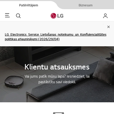
Patērētājiem
Biznesam
Menu
Meklēt
Mans L
Clo
LG Electronics Service Lietošanas noteikumu un Konfidencialitātes
politikas atjauninājumi (2026/29/04)
Klientu atsauksmes
Vai jums patīk mūsu lapa? Iesniedziet, lai
pastāstītu savi viedokli.