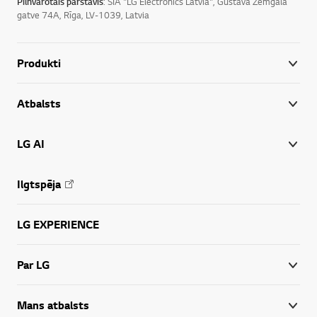
Pilnvarotais pārstāvis
: SIA "LG Electronics Latvia", Gustava Zemgala
gatve 74A, Rīga, LV-1039, Latvia
Produkti
Atbalsts
LG AI
Ilgtspēja
LG EXPERIENCE
Par LG
Mans atbalsts