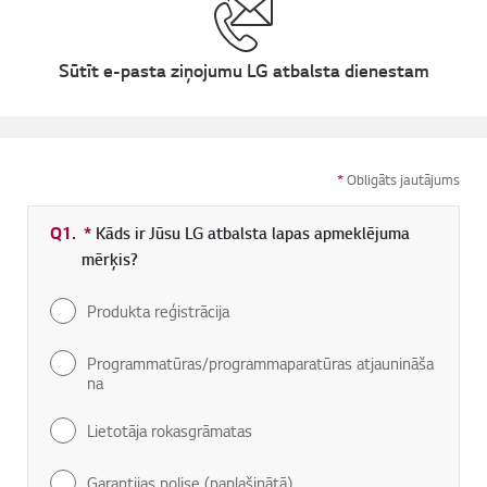
Sūtīt e-pasta ziņojumu LG atbalsta dienestam
*
Obligāts jautājums
Q1.
*
Obligāti aizpildāms lauks
Kāds ir Jūsu LG atbalsta lapas apmeklējuma
mērķis?
Produkta reģistrācija
Programmatūras/programmaparatūras atjaunināša
na
Lietotāja rokasgrāmatas
Garantijas polise (paplašinātā)