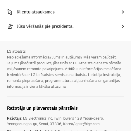
Klientu atsauksmes
Jūsu vēršanās pie prezidenta.
LG atbalsts
Nepieciešama informācija? Jums ir jautājums? Mēs varam palīdzēt.
Ja jums jāreģistrē produkts, jāsazinās ar LG Atbalsta dienesta pārstāvi
vai jāsaņem remonta pakalpojums. Atbilžu un informācijas meklēšana
ir vienkārša ar LG tiešsaistes servisu un atbalstu. Lietotāja instrukcija,
remonta pieprasīšana, programmatūras atjaunināšana un garantijas
informācija ir viena klikšķa attālumā.
Ražotājs un pilnvarotais pārstāvis
Ražotājs
: LG Electronics Inc, Twin Towers 128 Yeoui-daero,
Yeongdeungpo-gu, Seoul, 07336, Korea/ gpsr@lge.com