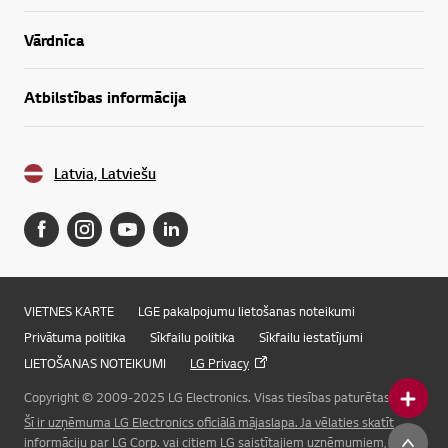
Vārdnīca
Atbilstības informācija
Latvia, Latviešu
VIETNES KARTE
LGE pakalpojumu lietošanas noteikumi
Privātuma politika
Sīkfailu politika
Sīkfailu iestatījumi
LIETOŠANAS NOTEIKUMI
LG Privacy
Copyright © 2009-2025 LG Electronics. Visas tiesības paturētas.
Šī ir uzņēmuma LG Electronics oficiālā mājaslapa. Ja vēlaties skatīt
Online Chat
informāciju par LG Corp. vai citiem LG saistītajiem uzņēmumiem, lūdzu,