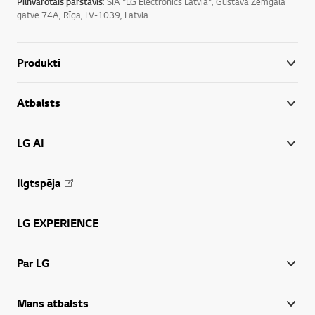
Pilnvarotais pārstāvis
: SIA "LG Electronics Latvia", Gustava Zemgala
gatve 74A, Rīga, LV-1039, Latvia
Produkti
Atbalsts
LG AI
Ilgtspēja
LG EXPERIENCE
Par LG
Mans atbalsts