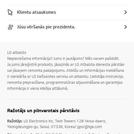
Klientu atsauksmes
Jūsu vēršanās pie prezidenta.
LG atbalsts
Nepieciešama informācija? Jums ir jautājums? Mēs varam palīdzēt.
Ja jums jāreģistrē produkts, jāsazinās ar LG Atbalsta dienesta pārstāvi
vai jāsaņem remonta pakalpojums. Atbilžu un informācijas meklēšana
ir vienkārša ar LG tiešsaistes servisu un atbalstu. Lietotāja instrukcija,
remonta pieprasīšana, programmatūras atjaunināšana un garantijas
informācija ir viena klikšķa attālumā.
Ražotājs un pilnvarotais pārstāvis
Ražotājs
: LG Electronics Inc, Twin Towers 128 Yeoui-daero,
Yeongdeungpo-gu, Seoul, 07336, Korea/ gpsr@lge.com