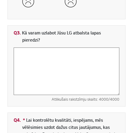
Q3.
Kā varam uzlabot Jūsu LG atbalsta lapas
pieredzi?
Atlikušais rakstzīmju skaits:
4000
/4000
Q4.
*
Obligāti aizpildāms lauks
Lai kontrolētu kvalitāti, iespējams, mēs
vēlēsimies uzdot dažus citus jautājumus, kas