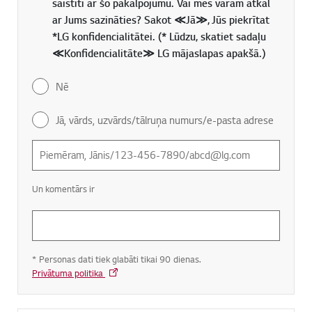
saistīti ar šo pakalpojumu. Vai mēs varam atkal
ar Jums sazināties? Sakot ≪Jā≫, Jūs piekrītat
*LG konfidencialitātei. (* Lūdzu, skatiet sadaļu
≪Konfidencialitāte≫ LG mājaslapas apakšā.)
Nē
Jā, vārds, uzvārds/tālruņa numurs/e-pasta adrese
Un komentārs ir
* Personas dati tiek glabāti tikai 90 dienas.
Privātuma politika