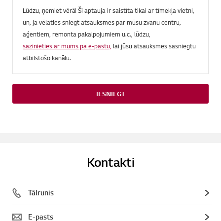
Lūdzu, ņemiet vērā! Šī aptauja ir saistīta tikai ar tīmekļa vietni,
un, ja vēlaties sniegt atsauksmes par mūsu zvanu centru,
aģentiem, remonta pakalpojumiem u.c., lūdzu,
sazinieties ar mums pa e-pastu,
lai jūsu atsauksmes sasniegtu
atbilstošo kanālu.
IESNIEGT
Kontakti
Tālrunis
E-pasts