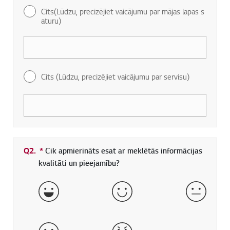
Cits(Lūdzu, precizējiet vaicājumu par mājas lapas s
aturu)
Cits (Lūdzu, precizējiet vaicājumu par servisu)
Q2.
*
Obligāti aizpildāms lauks
Cik apmierināts esat ar meklētās informācijas
kvalitāti un pieejamību?
ļoti labi
labs
normāls
slikts
ļoti slikts