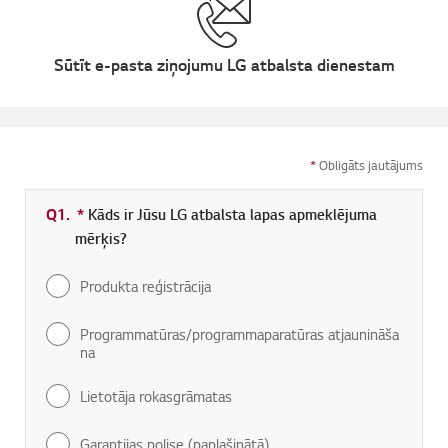
Sūtīt e-pasta ziņojumu LG atbalsta dienestam
*
Obligāts jautājums
Q1.
*
Obligāti aizpildāms lauks
Kāds ir Jūsu LG atbalsta lapas apmeklējuma
mērķis?
Produkta reģistrācija
Programmatūras/programmaparatūras atjaunināša
na
Lietotāja rokasgrāmatas
Garantijas polise (paplašinātā)