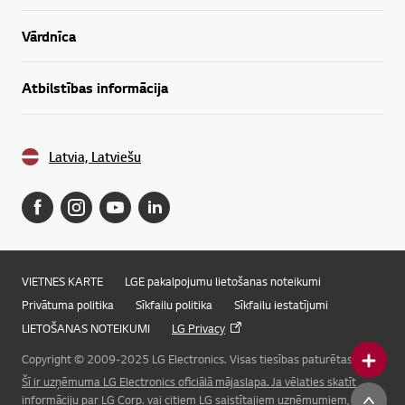
Vārdnīca
Atbilstības informācija
Latvia, Latviešu
VIETNES KARTE
LGE pakalpojumu lietošanas noteikumi
Privātuma politika
Sīkfailu politika
Sīkfailu iestatījumi
LIETOŠANAS NOTEIKUMI
LG Privacy
Copyright © 2009-2025 LG Electronics. Visas tiesības paturētas.
Šī ir uzņēmuma LG Electronics oficiālā mājaslapa. Ja vēlaties skatīt
Online Chat
informāciju par LG Corp. vai citiem LG saistītajiem uzņēmumiem, lūdzu,