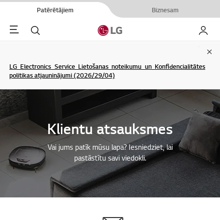
Patērētājiem
Biznesam
Menu
Meklēt
Mans L
Clo
LG Electronics Service Lietošanas noteikumu un Konfidencialitātes
politikas atjauninājumi (2026/29/04)
Klientu atsauksmes
Vai jums patīk mūsu lapa? Iesniedziet, lai
pastāstītu savi viedokli.