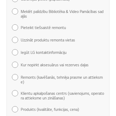
Meklēt palīdzību Bibliotēka & Video Pamācības sad
aļās
Pieteikt tiešsaistē remontu
Uzzināt produktu remonta vietas
Iegūt LG kontaktinformāciju
Kur nopirkt aksesuārus vai rezerves daļas
Remonts (kavēšanās, tehniķa prasme un attieksm
e)
Klientu apkalpošanas centrs (savienojums, operato
ra attieksme un zināšanas)
Produkts (kvalitāte, funkcijas, cena)