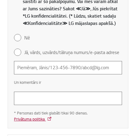
saistīti ar šo pakalpojumu. Vai mēs varam atkal
ar Jums sazināties? Sakot ≪Jā≫, Jūs piekrītat
*LG konfidencialitātei. (* Lūdzu, skatiet sadaļu
≪Konfidencialitāte≫ LG mājaslapas apakšā.)
Nē
Jā, vārds, uzvārds/tālruņa numurs/e-pasta adrese
Un komentārs ir
* Personas dati tiek glabāti tikai 90 dienas.
Privātuma politika