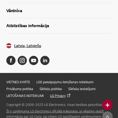
Vārdnīca
Atbilstības informācija
Latvia, Latviešu
VIETNES KARTE
LGE pakalpojumu lietošanas noteikumi
Privātuma politika
Sīkfailu politika
Sīkfailu iestatījumi
LIETOŠANAS NOTEIKUMI
LG Privacy
Copyright © 2009-2025 LG Electronics. Visas tiesības paturētas.
Šī ir uzņēmuma LG Electronics oficiālā mājaslapa. Ja vēlaties skatīt
Online Chat
informāciju par LG Corp. vai citiem LG saistītajiem uzņēmumiem, lūdzu,