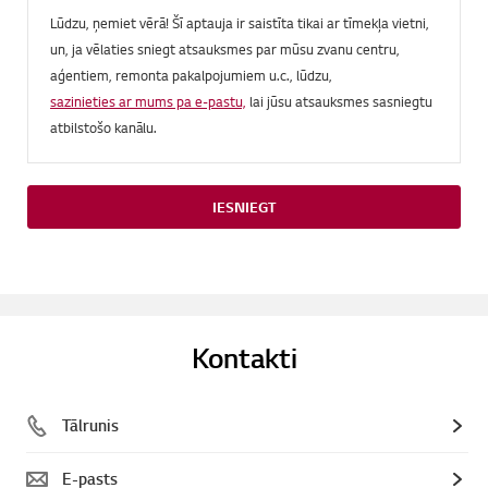
Lūdzu, ņemiet vērā! Šī aptauja ir saistīta tikai ar tīmekļa vietni,
un, ja vēlaties sniegt atsauksmes par mūsu zvanu centru,
aģentiem, remonta pakalpojumiem u.c., lūdzu,
sazinieties ar mums pa e-pastu,
lai jūsu atsauksmes sasniegtu
atbilstošo kanālu.
IESNIEGT
Kontakti
Tālrunis
E-pasts