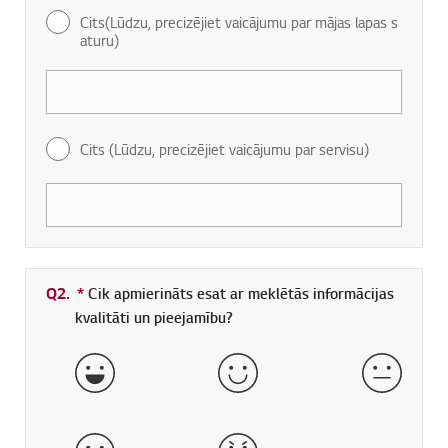
Cits(Lūdzu, precizējiet vaicājumu par mājas lapas s
aturu)
Cits (Lūdzu, precizējiet vaicājumu par servisu)
Q2.
*
Obligāti aizpildāms lauks
Cik apmierināts esat ar meklētās informācijas
kvalitāti un pieejamību?
ļoti labi
labs
normāls
slikts
ļoti slikts