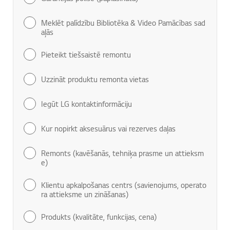
Meklēt palīdzību Bibliotēka & Video Pamācības sad
aļās
Pieteikt tiešsaistē remontu
Uzzināt produktu remonta vietas
Iegūt LG kontaktinformāciju
Kur nopirkt aksesuārus vai rezerves daļas
Remonts (kavēšanās, tehniķa prasme un attieksm
e)
Klientu apkalpošanas centrs (savienojums, operato
ra attieksme un zināšanas)
Produkts (kvalitāte, funkcijas, cena)