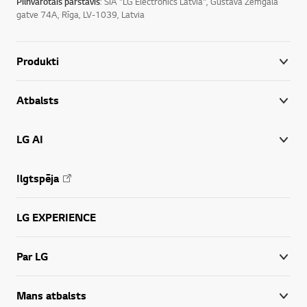
Pilnvarotais pārstāvis
: SIA "LG Electronics Latvia", Gustava Zemgala
gatve 74A, Rīga, LV-1039, Latvia
Produkti
Atbalsts
LG AI
Ilgtspēja
LG EXPERIENCE
Par LG
Mans atbalsts