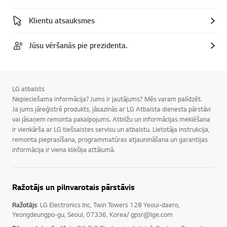
Klientu atsauksmes
Jūsu vēršanās pie prezidenta.
LG atbalsts
Nepieciešama informācija? Jums ir jautājums? Mēs varam palīdzēt.
Ja jums jāreģistrē produkts, jāsazinās ar LG Atbalsta dienesta pārstāvi
vai jāsaņem remonta pakalpojums. Atbilžu un informācijas meklēšana
ir vienkārša ar LG tiešsaistes servisu un atbalstu. Lietotāja instrukcija,
remonta pieprasīšana, programmatūras atjaunināšana un garantijas
informācija ir viena klikšķa attālumā.
Ražotājs un pilnvarotais pārstāvis
Ražotājs
: LG Electronics Inc, Twin Towers 128 Yeoui-daero,
Yeongdeungpo-gu, Seoul, 07336, Korea/ gpsr@lge.com