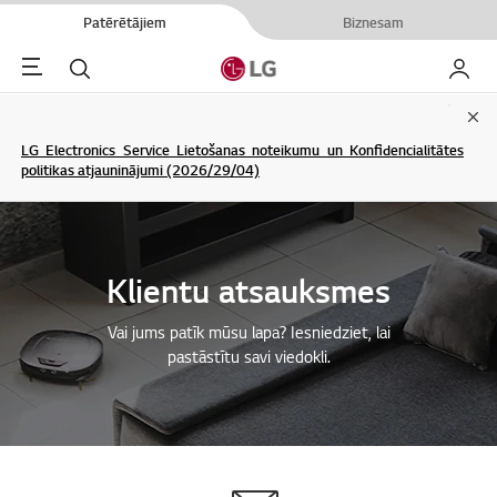
Patērētājiem
Biznesam
Menu
Meklēt
Mans L
Clo
LG Electronics Service Lietošanas noteikumu un Konfidencialitātes
politikas atjauninājumi (2026/29/04)
Klientu atsauksmes
Vai jums patīk mūsu lapa? Iesniedziet, lai
pastāstītu savi viedokli.