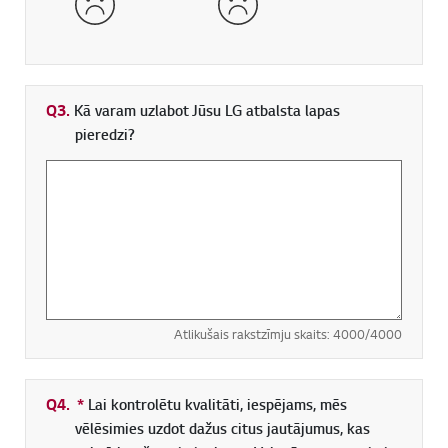
Q3.
Kā varam uzlabot Jūsu LG atbalsta lapas
pieredzi?
Atlikušais rakstzīmju skaits:
4000
/4000
Q4.
*
Obligāti aizpildāms lauks
Lai kontrolētu kvalitāti, iespējams, mēs
vēlēsimies uzdot dažus citus jautājumus, kas