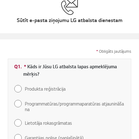
Sūtīt e-pasta ziņojumu LG atbalsta dienestam
*
Obligāts jautājums
Q1.
*
Obligāti aizpildāms lauks
Kāds ir Jūsu LG atbalsta lapas apmeklējuma
mērķis?
Produkta reģistrācija
Programmatūras/programmaparatūras atjaunināša
na
Lietotāja rokasgrāmatas
Garantijas polise (paplašinātā)