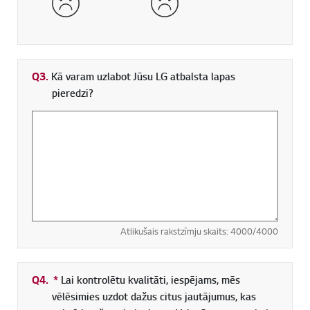
Q3.
Kā varam uzlabot Jūsu LG atbalsta lapas
pieredzi?
Atlikušais rakstzīmju skaits:
4000
/4000
Q4.
*
Obligāti aizpildāms lauks
Lai kontrolētu kvalitāti, iespējams, mēs
vēlēsimies uzdot dažus citus jautājumus, kas