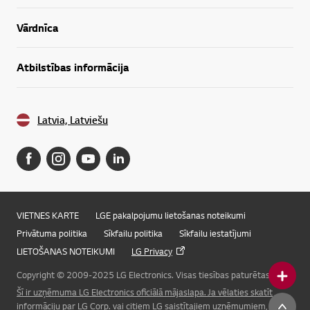
Vārdnīca
Atbilstības informācija
Latvia, Latviešu
VIETNES KARTE
LGE pakalpojumu lietošanas noteikumi
Privātuma politika
Sīkfailu politika
Sīkfailu iestatījumi
LIETOŠANAS NOTEIKUMI
LG Privacy
Copyright © 2009-2025 LG Electronics. Visas tiesības paturētas.
Šī ir uzņēmuma LG Electronics oficiālā mājaslapa. Ja vēlaties skatīt
Online Chat
informāciju par LG Corp. vai citiem LG saistītajiem uzņēmumiem, lūdzu,