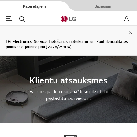
Patērētājiem
Biznesam
Menu
Meklēt
Mans L
Clo
LG Electronics Service Lietošanas noteikumu un Konfidencialitātes
politikas atjauninājumi (2026/29/04)
Klientu atsauksmes
Vai jums patīk mūsu lapa? Iesniedziet, lai
pastāstītu savi viedokli.