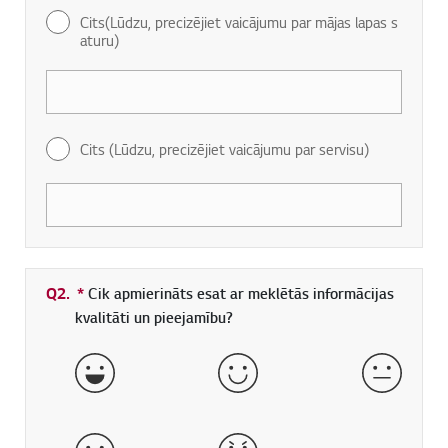
Cits(Lūdzu, precizējiet vaicājumu par mājas lapas s
aturu)
Cits (Lūdzu, precizējiet vaicājumu par servisu)
Q2.
*
Obligāti aizpildāms lauks
Cik apmierināts esat ar meklētās informācijas
kvalitāti un pieejamību?
ļoti labi
labs
normāls
slikts
ļoti slikts