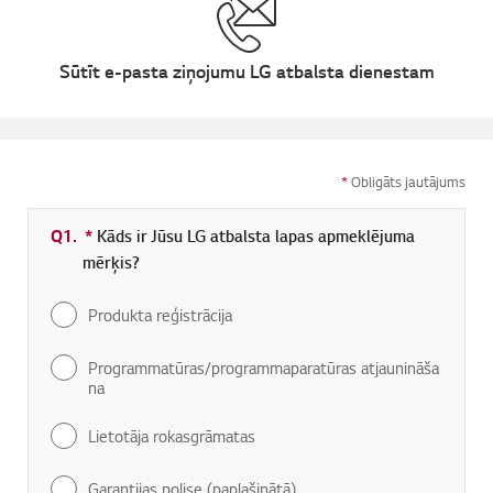
Sūtīt e-pasta ziņojumu LG atbalsta dienestam
*
Obligāts jautājums
Q1.
*
Obligāti aizpildāms lauks
Kāds ir Jūsu LG atbalsta lapas apmeklējuma
mērķis?
Produkta reģistrācija
Programmatūras/programmaparatūras atjaunināša
na
Lietotāja rokasgrāmatas
Garantijas polise (paplašinātā)