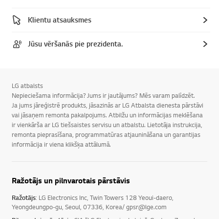
Klientu atsauksmes
Jūsu vēršanās pie prezidenta.
LG atbalsts
Nepieciešama informācija? Jums ir jautājums? Mēs varam palīdzēt.
Ja jums jāreģistrē produkts, jāsazinās ar LG Atbalsta dienesta pārstāvi
vai jāsaņem remonta pakalpojums. Atbilžu un informācijas meklēšana
ir vienkārša ar LG tiešsaistes servisu un atbalstu. Lietotāja instrukcija,
remonta pieprasīšana, programmatūras atjaunināšana un garantijas
informācija ir viena klikšķa attālumā.
Ražotājs un pilnvarotais pārstāvis
Ražotājs
: LG Electronics Inc, Twin Towers 128 Yeoui-daero,
Yeongdeungpo-gu, Seoul, 07336, Korea/ gpsr@lge.com