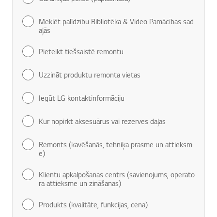
Meklēt palīdzību Bibliotēka & Video Pamācības sad
aļās
Pieteikt tiešsaistē remontu
Uzzināt produktu remonta vietas
Iegūt LG kontaktinformāciju
Kur nopirkt aksesuārus vai rezerves daļas
Remonts (kavēšanās, tehniķa prasme un attieksm
e)
Klientu apkalpošanas centrs (savienojums, operato
ra attieksme un zināšanas)
Produkts (kvalitāte, funkcijas, cena)