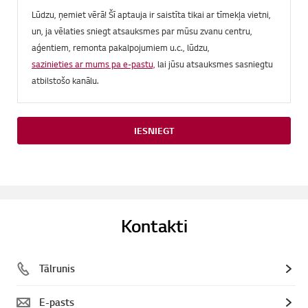
Lūdzu, ņemiet vērā! Šī aptauja ir saistīta tikai ar tīmekļa vietni,
un, ja vēlaties sniegt atsauksmes par mūsu zvanu centru,
aģentiem, remonta pakalpojumiem u.c., lūdzu,
sazinieties ar mums pa e-pastu,
lai jūsu atsauksmes sasniegtu
atbilstošo kanālu.
IESNIEGT
Kontakti
Tālrunis
E-pasts