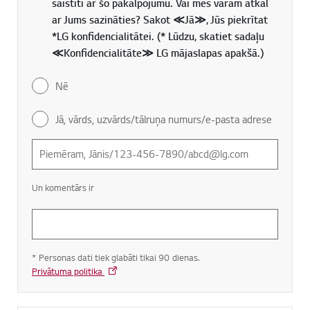
saistīti ar šo pakalpojumu. Vai mēs varam atkal
ar Jums sazināties? Sakot ≪Jā≫, Jūs piekrītat
*LG konfidencialitātei. (* Lūdzu, skatiet sadaļu
≪Konfidencialitāte≫ LG mājaslapas apakšā.)
Nē
Jā, vārds, uzvārds/tālruņa numurs/e-pasta adrese
Un komentārs ir
* Personas dati tiek glabāti tikai 90 dienas.
Privātuma politika