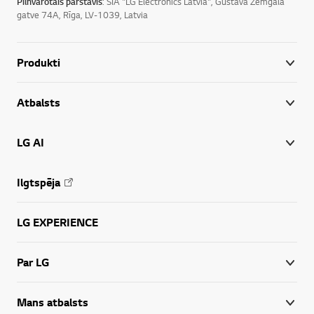
Pilnvarotais pārstāvis
: SIA "LG Electronics Latvia", Gustava Zemgala
gatve 74A, Rīga, LV-1039, Latvia
Produkti
Atbalsts
LG AI
Ilgtspēja
LG EXPERIENCE
Par LG
Mans atbalsts