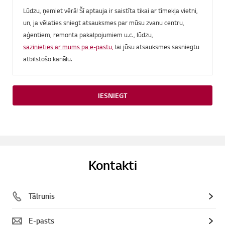
Lūdzu, ņemiet vērā! Šī aptauja ir saistīta tikai ar tīmekļa vietni,
un, ja vēlaties sniegt atsauksmes par mūsu zvanu centru,
aģentiem, remonta pakalpojumiem u.c., lūdzu,
sazinieties ar mums pa e-pastu,
lai jūsu atsauksmes sasniegtu
atbilstošo kanālu.
IESNIEGT
Kontakti
Tālrunis
E-pasts