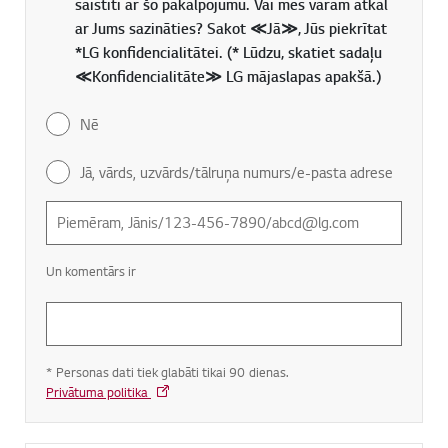
saistīti ar šo pakalpojumu. Vai mēs varam atkal
ar Jums sazināties? Sakot ≪Jā≫, Jūs piekrītat
*LG konfidencialitātei. (* Lūdzu, skatiet sadaļu
≪Konfidencialitāte≫ LG mājaslapas apakšā.)
Nē
Jā, vārds, uzvārds/tālruņa numurs/e-pasta adrese
Un komentārs ir
* Personas dati tiek glabāti tikai 90 dienas.
Privātuma politika