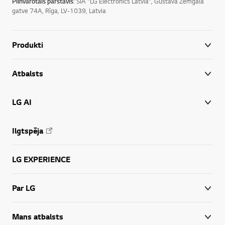
Pilnvarotais pārstāvis
: SIA "LG Electronics Latvia", Gustava Zemgala
gatve 74A, Rīga, LV-1039, Latvia
Produkti
Atbalsts
LG AI
Ilgtspēja
LG EXPERIENCE
Par LG
Mans atbalsts