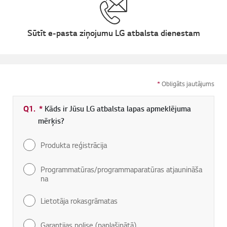
Sūtīt e-pasta ziņojumu LG atbalsta dienestam
*
Obligāts jautājums
Q1.
*
Obligāti aizpildāms lauks
Kāds ir Jūsu LG atbalsta lapas apmeklējuma
mērķis?
Produkta reģistrācija
Programmatūras/programmaparatūras atjaunināša
na
Lietotāja rokasgrāmatas
Garantijas polise (paplašinātā)