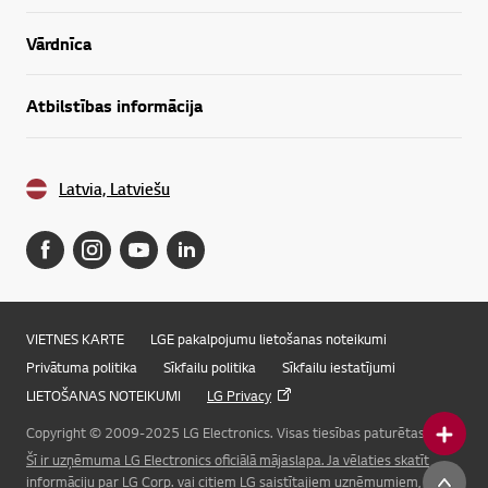
Vārdnīca
Atbilstības informācija
Latvia, Latviešu
VIETNES KARTE
LGE pakalpojumu lietošanas noteikumi
Privātuma politika
Sīkfailu politika
Sīkfailu iestatījumi
LIETOŠANAS NOTEIKUMI
LG Privacy
Copyright © 2009-2025 LG Electronics. Visas tiesības paturētas.
Šī ir uzņēmuma LG Electronics oficiālā mājaslapa. Ja vēlaties skatīt
Online Chat
informāciju par LG Corp. vai citiem LG saistītajiem uzņēmumiem, lūdzu,