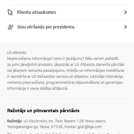
Klientu atsauksmes
Jūsu vēršanās pie prezidenta.
LG atbalsts
Nepieciešama informācija? Jums ir jautājums? Mēs varam palīdzēt.
Ja jums jāreģistrē produkts, jāsazinās ar LG Atbalsta dienesta pārstāvi
vai jāsaņem remonta pakalpojums. Atbilžu un informācijas meklēšana
ir vienkārša ar LG tiešsaistes servisu un atbalstu. Lietotāja instrukcija,
remonta pieprasīšana, programmatūras atjaunināšana un garantijas
informācija ir viena klikšķa attālumā.
Ražotājs un pilnvarotais pārstāvis
Ražotājs
: LG Electronics Inc, Twin Towers 128 Yeoui-daero,
Yeongdeungpo-gu, Seoul, 07336, Korea/ gpsr@lge.com