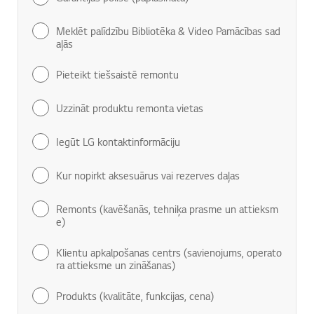
Meklēt palīdzību Bibliotēka & Video Pamācības sad
aļās
Pieteikt tiešsaistē remontu
Uzzināt produktu remonta vietas
Iegūt LG kontaktinformāciju
Kur nopirkt aksesuārus vai rezerves daļas
Remonts (kavēšanās, tehniķa prasme un attieksm
e)
Klientu apkalpošanas centrs (savienojums, operato
ra attieksme un zināšanas)
Produkts (kvalitāte, funkcijas, cena)