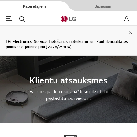
Patērētājiem
Biznesam
Menu
Meklēt
Mans L
Clo
LG Electronics Service Lietošanas noteikumu un Konfidencialitātes
politikas atjauninājumi (2026/29/04)
Klientu atsauksmes
Vai jums patīk mūsu lapa? Iesniedziet, lai
pastāstītu savi viedokli.