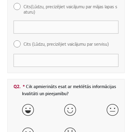
Cits(Lūdzu, precizējiet vaicājumu par mājas lapas s
aturu)
Cits (Lūdzu, precizējiet vaicājumu par servisu)
Q2.
*
Obligāti aizpildāms lauks
Cik apmierināts esat ar meklētās informācijas
kvalitāti un pieejamību?
ļoti labi
labs
normāls
slikts
ļoti slikts