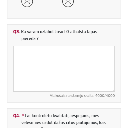
Q3.
Kā varam uzlabot Jūsu LG atbalsta lapas
pieredzi?
Atlikušais rakstzīmju skaits:
4000
/4000
Q4.
*
Obligāti aizpildāms lauks
Lai kontrolētu kvalitāti, iespējams, mēs
vēlēsimies uzdot dažus citus jautājumus, kas