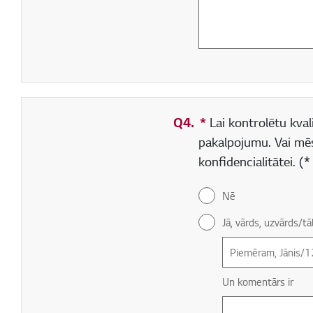
Q4.
*
Obligāti aizpildāms
Lai kontrolētu kvali
pakalpojumu. Vai mē
konfidencialitātei. 
Nē
Jā, vārds, uzvārds/
Un komentārs ir