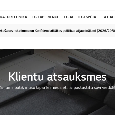
DATORTEHNIKA
LG EXPERIENCE
LG AI
ILGTSPĒJA
ATBAL
ietošanas noteikumu un Konfidencialitātes politikas atjauninājumi (2026/29/
Klientu atsauksmes
ai jums patīk mūsu lapa? Iesniedziet, lai pastāstītu savi viedokl