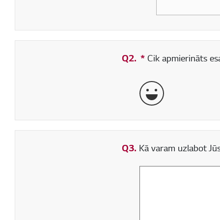
Q2.
*
Obligāti aizpildāms
Cik apmierināts esa
ļoti labi
Q3.
Kā varam uzlabot Jūs