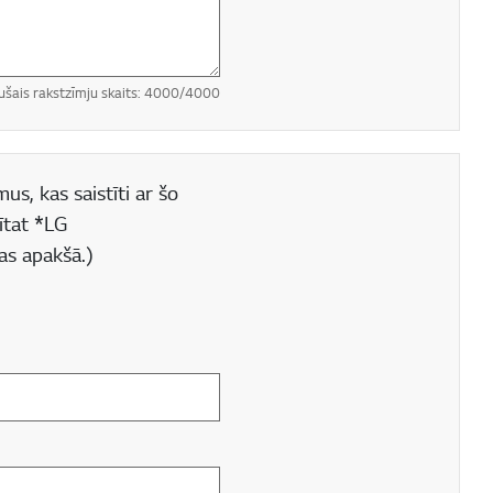
ušais rakstzīmju skaits:
4000
/4000
us, kas saistīti ar šo
ītat *LG
as apakšā.)