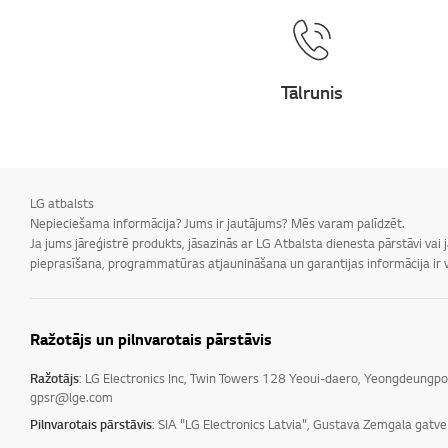
Tālrunis
LG atbalsts
Nepieciešama informācija? Jums ir jautājums? Mēs varam palīdzēt.
Ja jums jāreģistrē produkts, jāsazinās ar LG Atbalsta dienesta pārstāvi vai
pieprasīšana, programmatūras atjaunināšana un garantijas informācija ir v
Ražotājs un pilnvarotais pārstāvis
Ražotājs
: LG Electronics Inc, Twin Towers 128 Yeoui-daero, Yeongdeungp
gpsr@lge.com
Pilnvarotais pārstāvis
: SIA "LG Electronics Latvia", Gustava Zemgala gatv