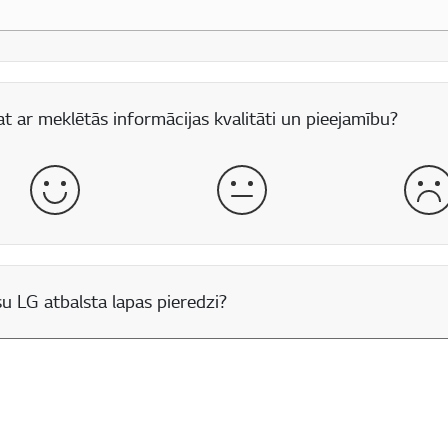
 lauks
t ar meklētās informācijas kvalitāti un pieejamību?
labs
normāls
sli
u LG atbalsta lapas pieredzi?