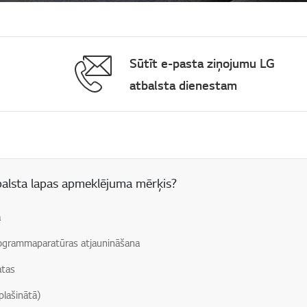
Sūtīt e-pasta ziņojumu LG
atbalsta dienestam
 lauks
balsta lapas apmeklējuma mērķis?
a
grammaparatūras atjaunināšana
atas
plašinātā)