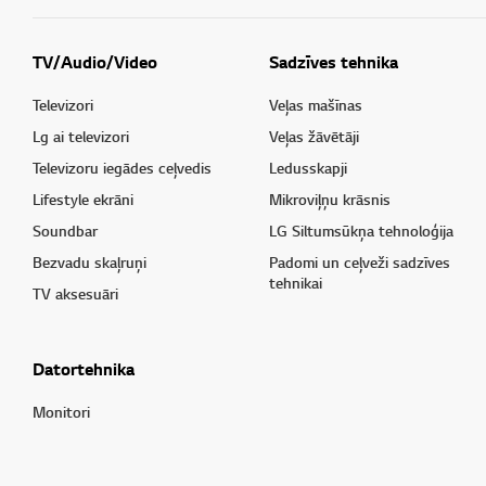
TV/Audio/Video
Sadzīves tehnika
Televizori
Veļas mašīnas
Lg ai televizori
Veļas žāvētāji
Televizoru iegādes ceļvedis
Ledusskapji
Lifestyle ekrāni
Mikroviļņu krāsnis
Soundbar
LG Siltumsūkņa tehnoloģija
Bezvadu skaļruņi
Padomi un ceļveži sadzīves
tehnikai
TV aksesuāri
Datortehnika
Monitori