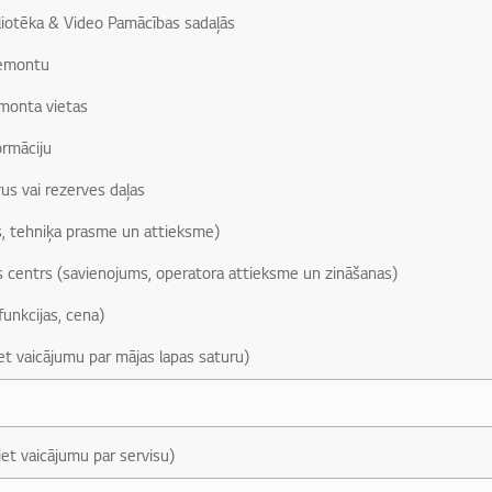
liotēka & Video Pamācības sadaļās
remontu
monta vietas
ormāciju
us vai rezerves daļas
, tehniķa prasme un attieksme)
s centrs (savienojums, operatora attieksme un zināšanas)
funkcijas, cena)
iet vaicājumu par mājas lapas saturu)
iet vaicājumu par servisu)