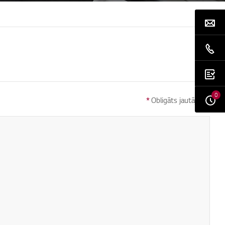
0
*
Obligāts jautājums