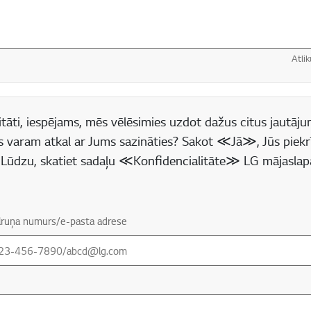
Atlik
 lauks
tāti, iespējams, mēs vēlēsimies uzdot dažus citus jautājum
s varam atkal ar Jums sazināties? Sakot ≪Jā≫, Jūs piekr
(* Lūdzu, skatiet sadaļu ≪Konfidencialitāte≫ LG mājaslap
tālruņa numurs/e-pasta adrese