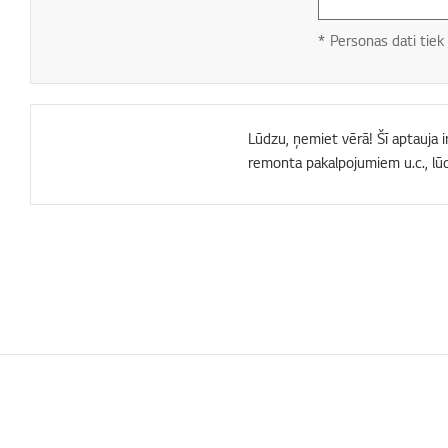
* Personas dati tiek 
Lūdzu, ņemiet vērā! Šī aptauja i
remonta pakalpojumiem u.c., lū