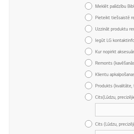
Meklēt palīdzību Bib
Pieteikt tiešsaistē 
Uzzināt produktu re
Iegūt LG kontaktinf
Kur nopirkt aksesuār
Remonts (kavēšanās
Klientu apkalpošana
Produkts (kvalitāte, 
Cits(Lūdzu, precizēj
Cits (Lūdzu, precizēj