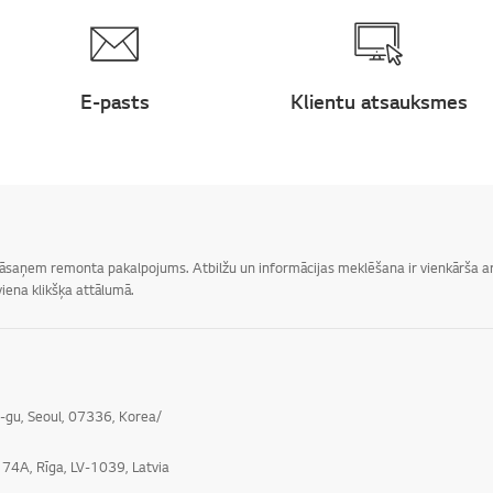
E-pasts
Klientu atsauksmes
 jāsaņem remonta pakalpojums. Atbilžu un informācijas meklēšana ir vienkārša ar 
iena klikšķa attālumā.
o-gu, Seoul, 07336, Korea/
e 74A, Rīga, LV-1039, Latvia