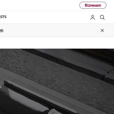
Biznesam
STS
Mans LG
Mekl
04)
Close
i.