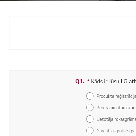
Q1.
*
Obligāti aizpildāms
Kāds ir Jūsu LG at
Produkta reģistrācij
Programmatūras/pro
Lietotāja rokasgrām
Garantijas polise (pa