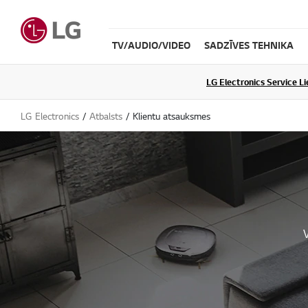
TV/AUDIO/VIDEO
SADZĪVES TEHNIKA
LG Electronics Service L
LG Electronics
Atbalsts
Klientu atsauksmes
V