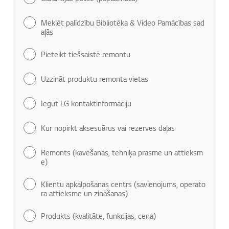
Meklēt palīdzību Bibliotēka & Video Pamācības sad
aļās
Pieteikt tiešsaistē remontu
Uzzināt produktu remonta vietas
Iegūt LG kontaktinformāciju
Kur nopirkt aksesuārus vai rezerves daļas
Remonts (kavēšanās, tehniķa prasme un attieksm
e)
Klientu apkalpošanas centrs (savienojums, operato
ra attieksme un zināšanas)
Produkts (kvalitāte, funkcijas, cena)