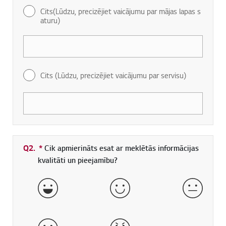
Cits(Lūdzu, precizējiet vaicājumu par mājas lapas s
aturu)
Cits (Lūdzu, precizējiet vaicājumu par servisu)
Q2.
*
Obligāti aizpildāms lauks
Cik apmierināts esat ar meklētās informācijas
kvalitāti un pieejamību?
ļoti labi
labs
normāls
slikts
ļoti slikts