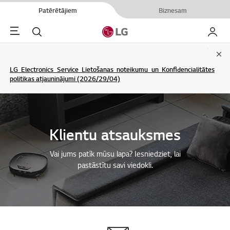
Patērētājiem
Biznesam
Menu
Meklēt
Mans L
Clo
LG Electronics Service Lietošanas noteikumu un Konfidencialitātes
politikas atjauninājumi (2026/29/04)
Klientu atsauksmes
Vai jums patīk mūsu lapa? Iesniedziet, lai
pastāstītu savi viedokli.