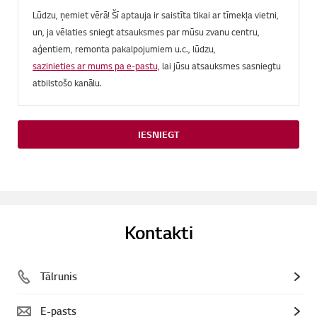
Lūdzu, ņemiet vērā! Šī aptauja ir saistīta tikai ar tīmekļa vietni,
un, ja vēlaties sniegt atsauksmes par mūsu zvanu centru,
aģentiem, remonta pakalpojumiem u.c., lūdzu,
sazinieties ar mums pa e-pastu,
lai jūsu atsauksmes sasniegtu
atbilstošo kanālu.
IESNIEGT
Kontakti
Tālrunis
E-pasts