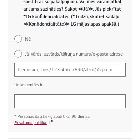
saistīti ar šo pakalpojumu. Vai mēs varam atkal
ar Jums sazināties? Sakot ≪Jā≫, Jūs piekrītat
*LG konfidencialitātei. (* Lūdzu, skatiet sadaļu
≪Konfidencialitāte≫ LG mājaslapas apakšā.)
Nē
Jā, vārds, uzvārds/tālruņa numurs/e-pasta adrese
Un komentārs ir
* Personas dati tiek glabāti tikai 90 dienas.
Privātuma politika