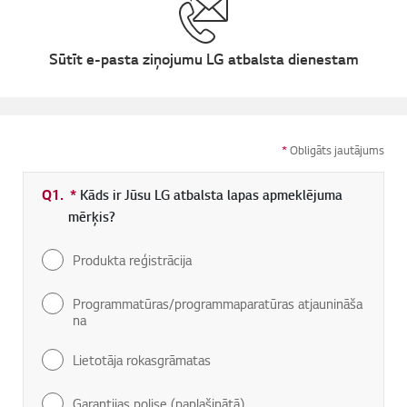
Sūtīt e-pasta ziņojumu LG atbalsta dienestam
*
Obligāts jautājums
Q1.
*
Obligāti aizpildāms lauks
Kāds ir Jūsu LG atbalsta lapas apmeklējuma
mērķis?
Produkta reģistrācija
Programmatūras/programmaparatūras atjaunināša
na
Lietotāja rokasgrāmatas
Garantijas polise (paplašinātā)