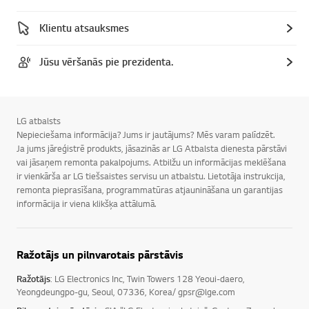
Klientu atsauksmes
Jūsu vēršanās pie prezidenta.
LG atbalsts
Nepieciešama informācija? Jums ir jautājums? Mēs varam palīdzēt.
Ja jums jāreģistrē produkts, jāsazinās ar LG Atbalsta dienesta pārstāvi
vai jāsaņem remonta pakalpojums. Atbilžu un informācijas meklēšana
ir vienkārša ar LG tiešsaistes servisu un atbalstu. Lietotāja instrukcija,
remonta pieprasīšana, programmatūras atjaunināšana un garantijas
informācija ir viena klikšķa attālumā.
Ražotājs un pilnvarotais pārstāvis
Ražotājs
: LG Electronics Inc, Twin Towers 128 Yeoui-daero,
Yeongdeungpo-gu, Seoul, 07336, Korea/ gpsr@lge.com