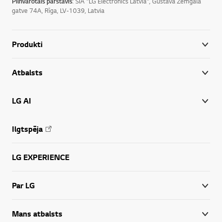
Pilnvarotais pārstāvis
: SIA "LG Electronics Latvia", Gustava Zemgala
gatve 74A, Rīga, LV-1039, Latvia
Produkti
Atbalsts
LG AI
Ilgtspēja
LG EXPERIENCE
Par LG
Mans atbalsts