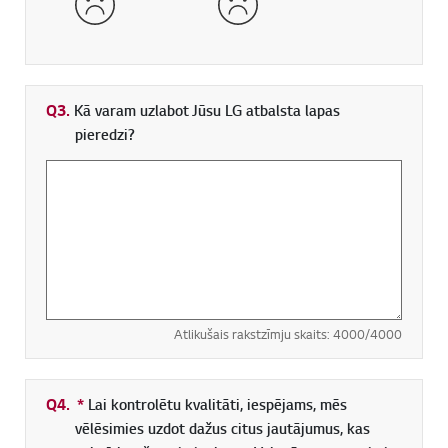
Q3.
Kā varam uzlabot Jūsu LG atbalsta lapas
pieredzi?
Atlikušais rakstzīmju skaits:
4000
/4000
Q4.
*
Obligāti aizpildāms lauks
Lai kontrolētu kvalitāti, iespējams, mēs
vēlēsimies uzdot dažus citus jautājumus, kas