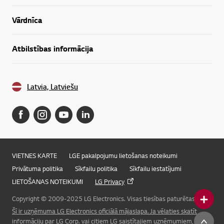
Vārdnīca
Atbilstības informācija
Latvia, Latviešu
VIETNES KARTE
LGE pakalpojumu lietošanas noteikumi
Privātuma politika
Sīkfailu politika
Sīkfailu iestatījumi
LIETOŠANAS NOTEIKUMI
LG Privacy
Copyright © 2009-2025 LG Electronics. Visas tiesības paturētas.
Šī ir uzņēmuma LG Electronics oficiālā mājaslapa. Ja vēlaties skatīt
Online Chat
informāciju par LG Corp. vai citiem LG saistītajiem uzņēmumiem, lūdzu,